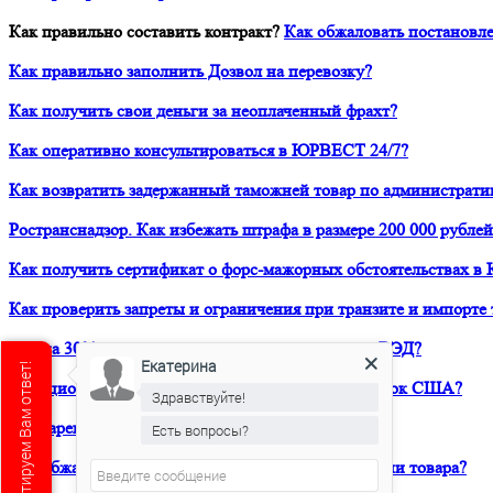
Как правильно составить контракт?
Как обжаловать постановле
Как правильно заполнить Дозвол на перевозку?
Как получить свои деньги за неоплаченный фрахт?
Как оперативно консультироваться в ЮРВЕСТ 24/7?
Как возвратить задержанный таможней товар по администрати
Ространснадзор. Как избежать штрафа в размере 200 000 рублей
Как получить сертификат о форс-мажорных обстоятельствах в 
Как проверить запреты и ограничения при транзите и импорте 
Как на 30% снизить расходы своей компании на ВЭД?
Екатерина
Санкционный аудит. Как вывести продукт на рынок США?
Здравствуйте!
Как зарегистрировать товарный знак в ТРОИС?
Есть вопросы?
Как обжаловать решение таможни о классификации товара?