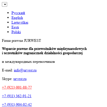
Русский
English
Lietuviškai
Eesti
Polski
Firma prawna JURWEST
Wsparcie prawne dla przewoźników międzynarodowych
i uczestników zagranicznek działalności gospodarczej
и международных перевозчиков
E-mail:
info@urvest.ru
Skype:
urvest.ru
+7 (921) 001-88-77
+7 (911) 362-91-21
+7 (931) 904-02-42