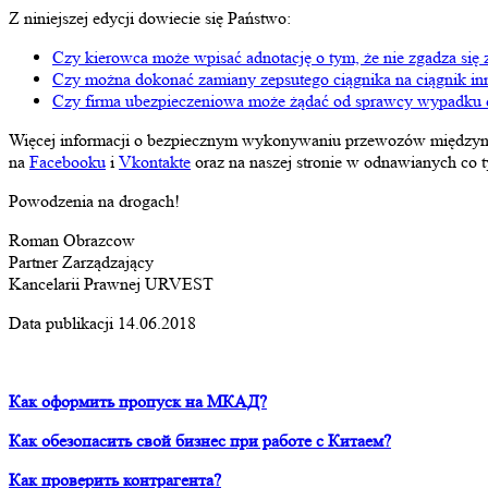
Z niniejszej edycji dowiecie się Państwo:
Czy kierowca może wpisać adnotację o tym, że nie zgadza się
Czy można dokonać zamiany zepsutego ciągnika na ciągnik in
Czy firma ubezpieczeniowa może żądać od sprawcy wypadku dr
Więcej informacji o bezpiecznym wykonywaniu przewozów 
na
Facebooku
i
Vkontakte
oraz na naszej stronie w odnawianych co 
Powodzenia na drogach!
Roman Obrazcow
Partner Zarządzający
Kancelarii Prawnej URVEST
Data publikacji 14.06.2018
Как оформить пропуск на МКАД?
Как обезопасить свой бизнес при работе с Китаем?
Как проверить контрагента?