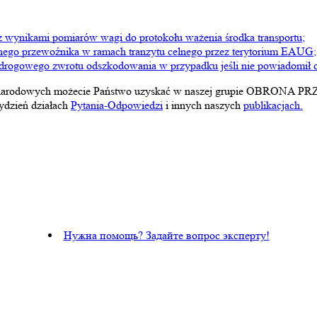
 z wynikami pomiarów wagi do protokołu ważenia środka transportu;
nego przewoźnika w ramach tranzytu celnego przez terytorium EAUG;
ogowego zwrotu odszkodowania w przypadku jeśli nie powiadomił on 
międzynarodowych możecie Państwo uzyskać w naszej grupie
tydzień działach
Pytania-Odpowiedzi
i innych naszych
publikacjach.
Нужна помощь? Задайте вопрос эксперту!