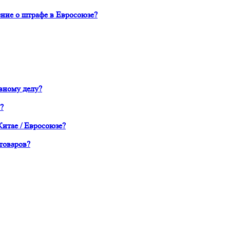
ние о штрафе в Евросоюзе?
вному делу?
?
Китае / Евросоюзе?
товаров?