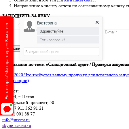
Направление клиенту отчета по согласованному каналу свя
ЗАПОЛНИТЬ ЗАЯВКУ
Екатерина
Есть вопрос?Мы гарантируем Вам ответ!
Здравствуйте!
Есть вопросы?
Публикации по теме: «Санкционный аудит / Проверка запрет
21.07.2020 Что требуется вашему продукту для легального з
публикацию)
Юрвест
:
180004
, г.
Псков
Октябрьский проспект, 50
Тел:
+7 911 362 91 21
+7 921 001 88 77
info@urvest.ru
skype: urvest.ru