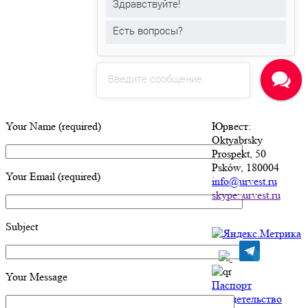
Здравствуйте!
Есть вопросы?
Введите сообщение
Your Name (required)
Юрвест
:
Oktyabrsky
Prospekt, 50
Psków, 180004
Your Email (required)
info@urvest.ru
skype: urvest.ru
Subject
Your Message
Паспорт
Свидетельство