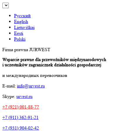
Русский
English
Lietuviškai
Eesti
Polski
Firma prawna JURWEST
Wsparcie prawne dla przewoźników międzynarodowych
i uczestników zagranicznek działalności gospodarczej
и международных перевозчиков
E-mail:
info@urvest.ru
Skype:
urvest.ru
+7 (921) 001-88-77
+7 (911) 362-91-21
+7 (931) 904-02-42