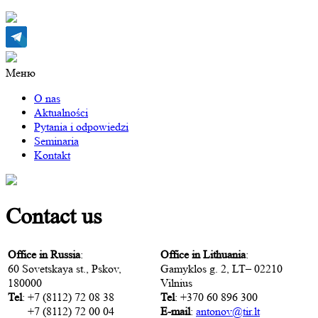
Меню
O nas
Aktualności
Pytania i odpowiedzi
Seminaria
Kontakt
Сontact us
Office in Russia
:
Office in Lithuania
:
60 Sovetskaya st., Pskov,
Gamyklos
g
. 2,
LT
– 02210
180000
Vilnius
Tel
: +7 (8112) 72 08 38
Tel
: +370 60 896 300
+7 (8112) 72 00 04
E-mail
:
antonov@tir.lt