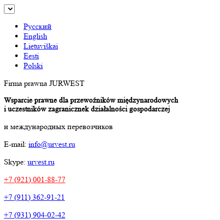
Русский
English
Lietuviškai
Eesti
Polski
Firma prawna JURWEST
Wsparcie prawne dla przewoźników międzynarodowych
i uczestników zagranicznek działalności gospodarczej
и международных перевозчиков
E-mail:
info@urvest.ru
Skype:
urvest.ru
+7 (921) 001-88-77
+7 (911) 362-91-21
+7 (931) 904-02-42