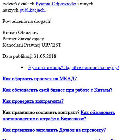
tydzień działach
Pytania-Odpowiedzi
i innych
naszych
publikacjach.
Powodzenia na drogach!
Roman Obrazcow
Partner Zarządzający
Kancelarii Prawnej URVEST
Data publikacji 31.05.2018
Нужна помощь? Задайте вопрос эксперту!
Как оформить пропуск на МКАД?
Как обезопасить свой бизнес при работе с Китаем?
Как проверить контрагента?
Как правильно составить контракт?
Как обжаловать
постановление о штрафе в Евросоюзе?
Как правильно заполнить Дозвол на перевозку?