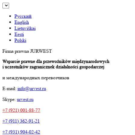
Русский
English
Lietuviškai
Eesti
Polski
Firma prawna JURWEST
Wsparcie prawne dla przewoźników międzynarodowych
i uczestników zagranicznek działalności gospodarczej
и международных перевозчиков
E-mail:
info@urvest.ru
Skype:
urvest.ru
+7 (921) 001-88-77
+7 (911) 362-91-21
+7 (931) 904-02-42