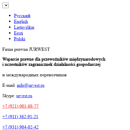
Русский
English
Lietuviškai
Eesti
Polski
Firma prawna JURWEST
Wsparcie prawne dla przewoźników międzynarodowych
i uczestników zagranicznek działalności gospodarczej
и международных перевозчиков
E-mail:
info@urvest.ru
Skype:
urvest.ru
+7 (921) 001-88-77
+7 (911) 362-91-21
+7 (931) 904-02-42