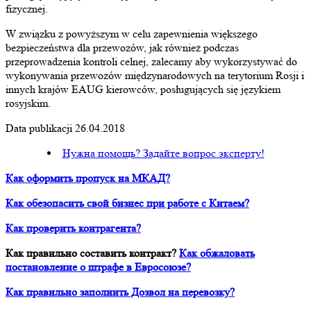
fizycznej.
W związku z powyższym w celu zapewnienia większego
bezpieczeństwa dla przewozów, jak również podczas
przeprowadzenia kontroli celnej, zalecamy aby wykorzystywać do
wykonywania przewozów międzynarodowych na terytorium Rosji i
innych krajów EAUG kierowców, posługujących się językiem
rosyjskim.
Data publikacji 26.04.2018
Нужна помощь? Задайте вопрос эксперту!
Как оформить пропуск на МКАД?
Как обезопасить свой бизнес при работе с Китаем?
Как проверить контрагента?
Как правильно составить контракт?
Как обжаловать
постановление о штрафе в Евросоюзе?
Как правильно заполнить Дозвол на перевозку?