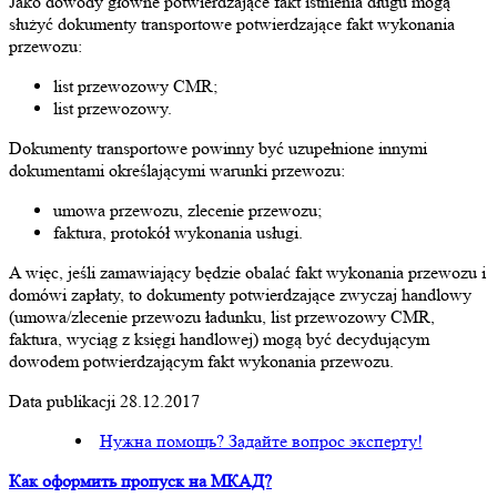
Jako dowody główne potwierdzające fakt istnienia długu mogą
służyć dokumenty transportowe potwierdzające fakt wykonania
przewozu:
list przewozowy CMR;
list przewozowy.
Dokumenty transportowe powinny być uzupełnione innymi
dokumentami określającymi warunki przewozu:
umowa przewozu, zlecenie przewozu;
faktura, protokół wykonania usługi.
A więc, jeśli zamawiający będzie obalać fakt wykonania przewozu i
domówi zapłaty, to dokumenty potwierdzające zwyczaj handlowy
(umowa/zlecenie przewozu ładunku, list przewozowy CMR,
faktura, wyciąg z księgi handlowej) mogą być decydującym
dowodem potwierdzającym fakt wykonania przewozu.
Data publikacji 28.12.2017
Нужна помощь? Задайте вопрос эксперту!
Как оформить пропуск на МКАД?