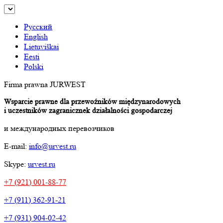
Русский
English
Lietuviškai
Eesti
Polski
Firma prawna JURWEST
Wsparcie prawne dla przewoźników międzynarodowych
i uczestników zagranicznek działalności gospodarczej
и международных перевозчиков
E-mail:
info@urvest.ru
Skype:
urvest.ru
+7 (921) 001-88-77
+7 (911) 362-91-21
+7 (931) 904-02-42