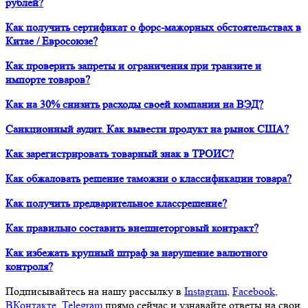
рублей?
Как получить сертификат о форс-мажорных обстоятельствах в
Китае / Евросоюзе?
Как проверить запреты и ограничения при транзите и
импорте товаров?
Как на 30% снизить расходы своей компании на ВЭД?
Санкционный аудит. Как вывести продукт на рынок США?
Как зарегистрировать товарный знак в ТРОИС?
Как обжаловать решение таможни о классификации товара?
Как получить предварительное классрешение?
Как правильно составить внешнеторговый контракт?
Как избежать крупный штраф за нарушение валютного
контроля?
Подписывайтесь на нашу рассылку в
Instagram
,
Facebook
,
ВКонтакте
,
Telegram
прямо сейчас и узнавайте ответы на свои