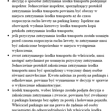
decyzję o sposobie zatrzymania środka transportu podejmuje
inspektor. Jednocześnie inspektor, sporządzający protokół
zatrzymania środka transportu powinien być obecny w
miejscu zatrzymania środka transportu aż do czasu
rozpoczęcia ruchu lawety na parking karny. Ispektor ma
obowiązek wydania kierowcy środka transportu kopii
prtokołu zatrzymania środka transportu;
jeśli przyczyna zatrzymania środka transportu została usunięta
przed czasem rozpoczęcia ruchu lawety, to zatrzymanie musi
być zakończone bezpośrednio w miejscu wystąpienia
wykroczenia;
zwrot zatrzymanego środka transportu do właściciela, musi
nastąpić natychmiast po usunięciu przyczyny zatrzymania.
Jednocześnie protokół zakończenia zatrzymania środka
transportu musi być sporządzony i wręczony danej osobie
również niezwłocznie. Kwota należna za postój na parkingu i
odholowanie, powinna być wymieniona w decyzji w sprawie
o wykroczenie administracyjne;
środek transportu, wobec którego została podjęta decyzja o
zakończeniu zatrzymania i zwrocie, powinien być zwolniony
z parkingu karnego bez opłaty za postój i holowania pojazdu.
Właściciel parkingu nie ma prawa do żądania od osoby
pociągniętej do odpowiedzialności lub właściciela środka