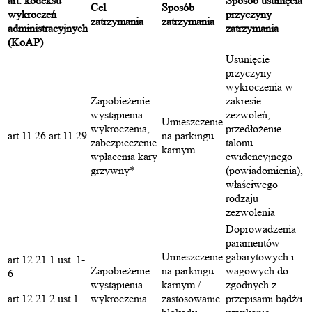
art. kodeksu
Sposób usunięcia
Cel
Sposób
wykroczeń
przyczyny
zatrzymania
zatrzymania
administracyjnych
zatrzymania
(KoAP)
Usunięcie
przyczyny
wykroczenia w
Zapobieżenie
zakresie
wystąpienia
zezwoleń,
Umieszczenie
wykroczenia,
przedłożenie
art.11.26 art.11.29
na parkingu
zabezpieczenie
talonu
karnym
wpłacenia kary
ewidencyjnego
grzywny*
(powiadomienia),
właściwego
rodzaju
zezwolenia
Doprowadzenia
paramentów
Umieszczenie
gabarytowych i
art.12.21.1 ust. 1-
Zapobieżenie
na parkingu
wagowych do
6
wystąpienia
karnym /
zgodnych z
art.12.21.2 ust.1
wykroczenia
zastosowanie
przepisami bądź/i