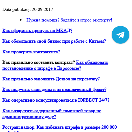
Data publikacji 20.09.2017
Нужна помощь? Задайте вопрос эксперту!
Как оформить пропуск на МКАД?
Как обезопасить свой бизнес при работе с Китаем?
Как проверить контрагента?
Как правильно составить контракт?
Как обжаловать
постановление о штрафе в Евросоюзе?
Как правильно заполнить Дозвол на перевозку?
Как получить свои деньги за неоплаченный фрахт?
Как оперативно консультироваться в ЮРВЕСТ 24/7?
Как возвратить задержанный таможней товар по
административному делу?
Ространснадзор. Как избежать штрафа в размере 200 000