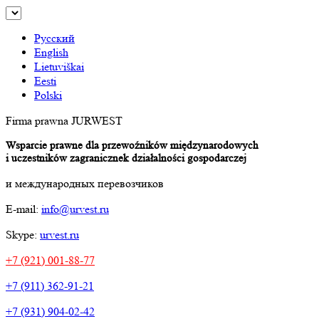
Русский
English
Lietuviškai
Eesti
Polski
Firma prawna JURWEST
Wsparcie prawne dla przewoźników międzynarodowych
i uczestników zagranicznek działalności gospodarczej
и международных перевозчиков
E-mail:
info@urvest.ru
Skype:
urvest.ru
+7 (921) 001-88-77
+7 (911) 362-91-21
+7 (931) 904-02-42