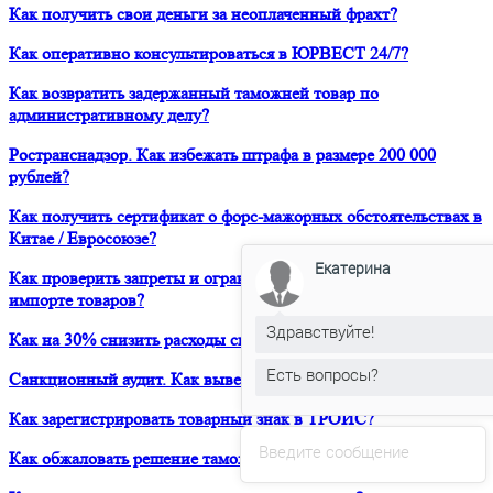
Как получить свои деньги за неоплаченный фрахт?
Как оперативно консультироваться в ЮРВЕСТ 24/7?
Как возвратить задержанный таможней товар по
административному делу?
Ространснадзор. Как избежать штрафа в размере 200 000
рублей?
Как получить сертификат о форс-мажорных обстоятельствах в
Китае / Евросоюзе?
Екатерина
Как проверить запреты и ограничения при транзите и
импорте товаров?
Здравствуйте!
Как на 30% снизить расходы своей компании на ВЭД?
Есть вопросы?
Санкционный аудит. Как вывести продукт на рынок США?
Как зарегистрировать товарный знак в ТРОИС?
Введите сообщение
Как обжаловать решение таможни о классификации товара?