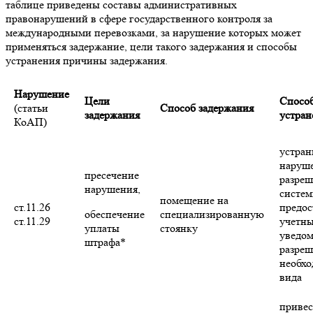
таблице приведены составы административных
правонарушений в сфере государственного контроля за
международными перевозками, за нарушение которых может
применяться задержание, цели такого задержания и способы
устранения причины задержания.
Нарушение
Цели
Спосо
(статьи
Способ задержания
задержания
устран
КоАП)
устран
наруш
пресечение
разреш
нарушения,
систем
помещение на
ст.11.26
предос
обеспечение
специализированную
ст.11.29
учетны
уплаты
стоянку
уведом
штрафа*
разреш
необхо
вида
привес