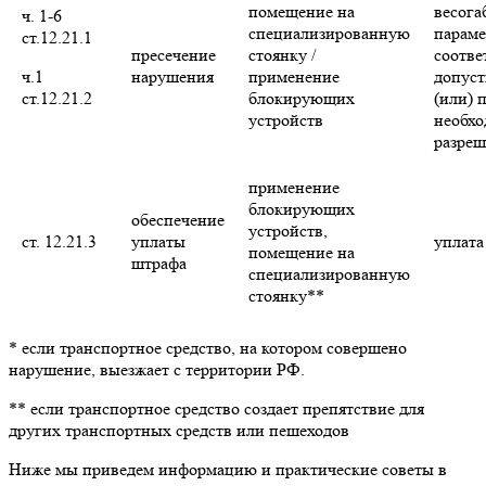
помещение на
весога
ч. 1-6
специализированную
параме
ст.12.21.1
пресечение
стоянку /
соотве
ч.1
нарушения
применение
допуст
ст.12.21.2
блокирующих
(или) 
устройств
необх
разреш
применение
блокирующих
обеспечение
устройств,
ст. 12.21.3
уплаты
уплата
помещение на
штрафа
специализированную
стоянку**
* если транспортное средство, на котором совершено
нарушение, выезжает с территории РФ.
** если транспортное средство создает препятствие для
других транспортных средств или пешеходов
Ниже мы приведем информацию и практические советы в