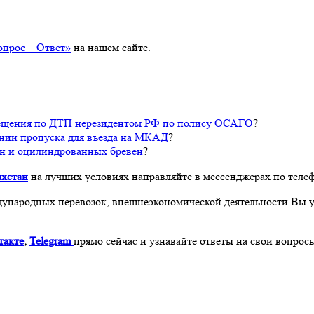
опрос – Ответ»
на нашем сайте.
змещения по ДТП нерезидентом РФ по полису ОСАГО
?
нии пропуска для въезда на МКАД
?
ен и оцилиндрованных бревен
?
ахстан
на лучших условиях направляйте в мессенджерах по тел
ждународных перевозок, внешнеэкономической деятельности Вы 
такте
,
Telegram
прямо сейчас и узнавайте ответы на свои вопро