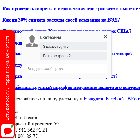
Как проверить запреты и ограничения при транзите и импорте 
Как на 30% снизить расходы своей компании на ВЭД?
Санкционный аудит. Как вывести продукт на рынок США?
Екатерина
Есть вопрос?Мы гарантируем Вам ответ!
Как зарегистрировать товарный знак в ТРОИС?
Здравствуйте!
Как обжаловать решение таможни о классификации товара?
Есть вопросы?
Как получить предварительное классрешение?
Как правильно составить внешнеторговый контракт?
Как избежать крупный штраф за нарушение валютного контрол
Подписывайтесь на нашу рассылку в
Instagram
,
Facebook
,
ВКон
Юрвест
:
180004
, г.
Псков
Октябрьский проспект, 50
Тел:
+7 911 362 91 21
+7 921 001 88 77