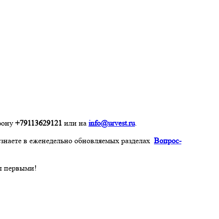
ефону
+79113629121
или на
info@urvest.ru
.
узнаете в еженедельно обновляемых разделах
Вопрос-
сы первыми!