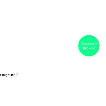
Закажите
звонок!
ы первыми!