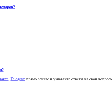
товаров?
я?
такте
,
Telegram
прямо сейчас и узнавайте ответы на свои вопрос