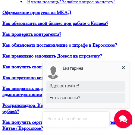
Нужна помощь? Задайте вопрос эксперту!
Оформление пропуска на МКАД
Как обезопасить свой бизнес при работе с Китаем?
Как проверить контрагента?
Как обжаловать постановление о штрафе в Евросоюзе?
Как правильно заполнить Дозвол на перевозку?
Как получить свои деньги за неоплаченный фрахт?
Екатерина
Как оперативно консультироваться в ЮРВЕСТ 24/7?
Здравствуйте!
Как возвратить задержанный таможней товар по
административному делу?
Есть вопросы?
Ространснадзор. Как избежать штрафа в размере 200 000
рублей?
Введите сообщение
Как получить сертификат о форс-мажорных обстоятельствах в
Китае / Евросоюзе?