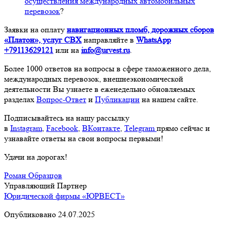
осуществления международных автомобильных
перевозок
?
Заявки на оплату
навигационных пломб, дорожных сборов
«Платон», услуг СВХ
направляйте в
WhatsApp
+79113629121
или на
info@urvest.ru
.
Более 1000 ответов на вопросы в сфере таможенного дела,
международных перевозок, внешнеэкономической
деятельности Вы узнаете в еженедельно обновляемых
разделах
Вопрос-Ответ
и
Публикации
на нашем сайте.
Подписывайтесь на нашу рассылку
в
Instagram
,
Facebook
,
ВКонтакте
,
Telegram
прямо сейчас и
узнавайте ответы на свои вопросы первыми!
Удачи на дорогах!
Роман Образцов
Управляющий Партнер
Юридической фирмы «ЮРВЕСТ»
Опубликовано 24.07.2025