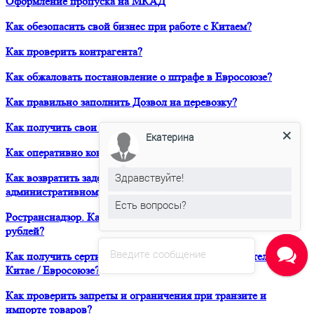
Оформление пропуска на МКАД
Как обезопасить свой бизнес при работе с Китаем?
Как проверить контрагента?
Как обжаловать постановление о штрафе в Евросоюзе?
Как правильно заполнить Дозвол на перевозку?
Как получить свои деньги за неоплаченный фрахт?
Екатерина
Как оперативно консультироваться в ЮРВЕСТ 24/7?
Здравствуйте!
Как возвратить задержанный таможней товар по
административному делу?
Есть вопросы?
Ространснадзор. Как избежать штрафа в размере 200 000
рублей?
Введите сообщение
Как получить сертификат о форс-мажорных обстоятельствах в
Китае / Евросоюзе?
Как проверить запреты и ограничения при транзите и
импорте товаров?