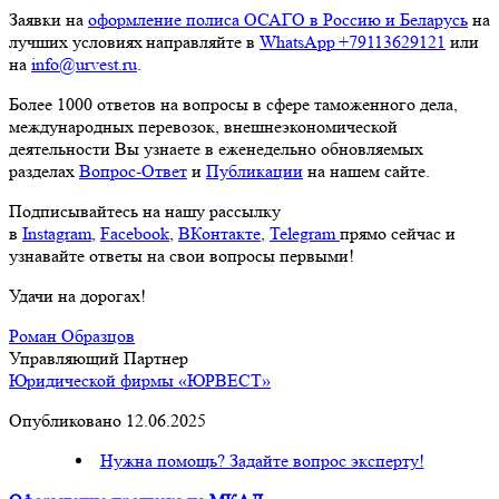
Заявки на
оформление полиса ОСАГО в Россию и Беларусь
на
лучших условиях направляйте в
WhatsApp
+79113629121
или
на
info@urvest.ru
.
Более 1000 ответов на вопросы в сфере таможенного дела,
международных перевозок, внешнеэкономической
деятельности Вы узнаете в еженедельно обновляемых
разделах
Вопрос-Ответ
и
Публикации
на нашем сайте.
Подписывайтесь на нашу рассылку
в
Instagram
,
Facebook
,
ВКонтакте
,
Telegram
прямо сейчас и
узнавайте ответы на свои вопросы первыми!
Удачи на дорогах!
Роман Образцов
Управляющий Партнер
Юридической фирмы «ЮРВЕСТ»
Опубликовано 12.06.2025
Нужна помощь? Задайте вопрос эксперту!