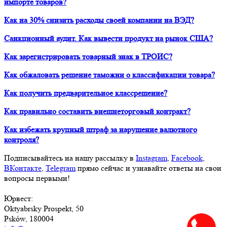
импорте товаров?
Как на 30% снизить расходы своей компании на ВЭД?
Санкционный аудит. Как вывести продукт на рынок США?
Как зарегистрировать товарный знак в ТРОИС?
Как обжаловать решение таможни о классификации товара?
Как получить предварительное классрешение?
Как правильно составить внешнеторговый контракт?
Как избежать крупный штраф за нарушение валютного
контроля?
Подписывайтесь на нашу рассылку в
Instagram
,
Facebook
,
ВКонтакте
,
Telegram
прямо сейчас и узнавайте ответы на свои
вопросы первыми!
Юрвест
:
Oktyabrsky Prospekt, 50
Psków, 180004