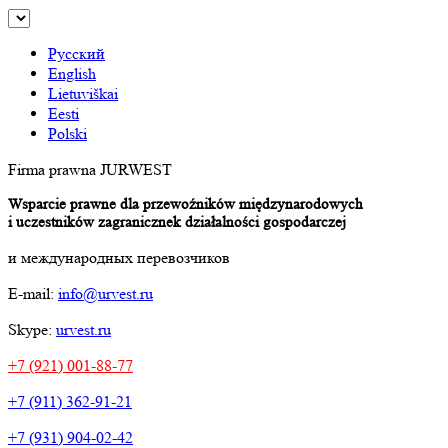
Русский
English
Lietuviškai
Eesti
Polski
Firma prawna JURWEST
Wsparcie prawne dla przewoźników międzynarodowych
i uczestników zagranicznek działalności gospodarczej
и международных перевозчиков
E-mail:
info@urvest.ru
Skype:
urvest.ru
+7 (921) 001-88-77
+7 (911) 362-91-21
+7 (931) 904-02-42