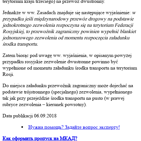
terytorium kraju trzeciego) na przewóz dwustronny.
Jednakże w ww. Zasadach znajduje się następujące wyjaśnienie:
w
przypadku jeśli międzynarodowy przewóz drogowy na podstawie
jednokrotnego zezwolenia rozpoczyna się na terytorium Federacji
Rosyjskiej, to przewoźnik zagraniczny powinien wypełnić blankiet
jednorazowego zezwolenia od momentu rozpoczęcia załadunku
środka transportu.
Zatem biorąc pod uwagę ww. wyjaśnienia, w opisanym powyżej
przypadku rosyjskie zezwolenie dwustronne powinno być
wypełnione od momentu załadunku środka transportu na terytorium
Rosji.
Do miejsca załadunku przewoźnik zagraniczny może dojechać na
podstawie trójstronnego (specjalnego) zezwolenia, wypełnionego
tak jak przy przejeździe środka transportu na pusto (w prawej
rubryce zezwolenia – kierunek powrotny).
Data publikacji 06.09.2018
Нужна помощь? Задайте вопрос эксперту!
Как оформить пропуск на МКАД?