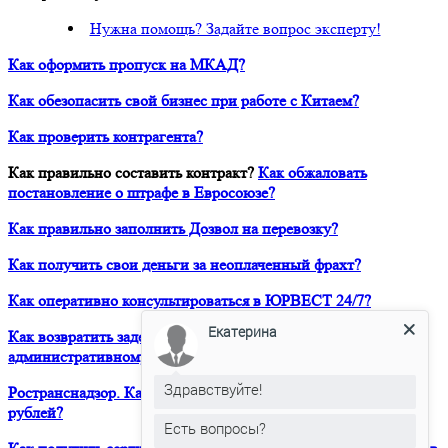
Нужна помощь? Задайте вопрос эксперту!
Как оформить пропуск на МКАД?
Как обезопасить свой бизнес при работе с Китаем?
Как проверить контрагента?
Как правильно составить контракт?
Как обжаловать
постановление о штрафе в Евросоюзе?
Как правильно заполнить Дозвол на перевозку?
Как получить свои деньги за неоплаченный фрахт?
Как оперативно консультироваться в ЮРВЕСТ 24/7?
Екатерина
Как возвратить задержанный таможней товар по
административному делу?
Здравствуйте!
Ространснадзор. Как избежать штрафа в размере 200 000
рублей?
Есть вопросы?