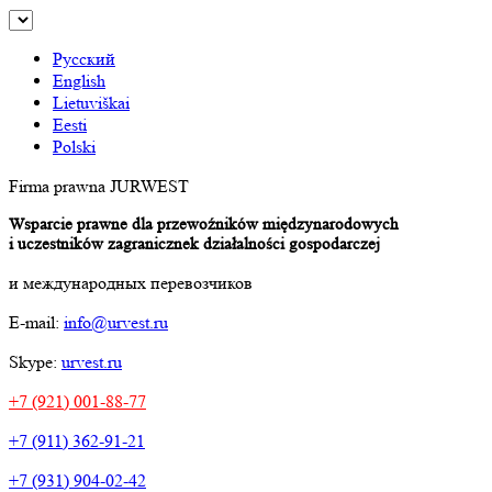
Русский
English
Lietuviškai
Eesti
Polski
Firma prawna JURWEST
Wsparcie prawne dla przewoźników międzynarodowych
i uczestników zagranicznek działalności gospodarczej
и международных перевозчиков
E-mail:
info@urvest.ru
Skype:
urvest.ru
+7 (921) 001-88-77
+7 (911) 362-91-21
+7 (931) 904-02-42