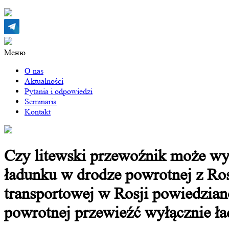
Меню
O nas
Aktualności
Pytania i odpowiedzi
Seminaria
Kontakt
Czy litewski przewoźnik może wy
ładunku w drodze powrotnej z Ros
transportowej w Rosji powiedzia
powrotnej przewieźć wyłącznie ład