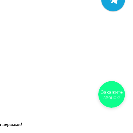
Закажите
звонок!
ы первыми!