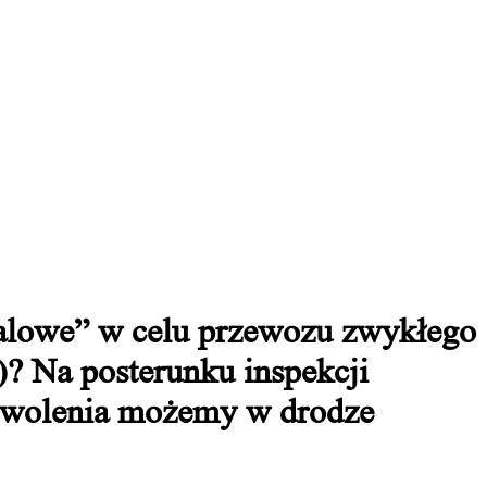
nalowe” w celu przewozu zwykłego
)? Na posterunku inspekcji
ezwolenia możemy w drodze