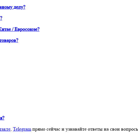
вному делу?
?
Китае / Евросоюзе?
товаров?
я?
такте
,
Telegram
прямо сейчас и узнавайте ответы на свои вопрос