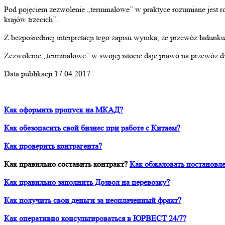
Pod pojęciem
zezwolenie „terminalowe” w praktyce rozumiane jest r
krajów trzecich”.
Z bezpośredniej interpretacji tego zapisu wynika, że przewóz ładunk
Zezwolenie „terminalowe” w swojej istocie daje prawo na przewóz dw
Data publikacji 17.04.2017
Как оформить пропуск на МКАД?
Как обезопасить свой бизнес при работе с Китаем?
Как проверить контрагента?
Как правильно составить контракт?
Как обжаловать постановле
Как правильно заполнить Дозвол на перевозку?
Как получить свои деньги за неоплаченный фрахт?
Как оперативно консультироваться в ЮРВЕСТ 24/7?