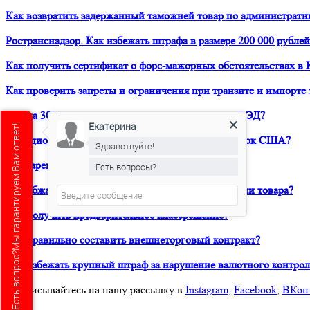
Как возвратить задержанный таможней товар по администрати
Ространснадзор. Как избежать штрафа в размере 200 000 рублей
Как получить сертификат о форс-мажорных обстоятельствах в 
Как проверить запреты и ограничения при транзите и импорте 
Как на 30% снизить расходы своей компании на ВЭД?
Екатерина
Есть вопрос?Мы гарантируем Вам ответ!
Санкционный аудит. Как вывести продукт на рынок США?
Здравствуйте!
Как зарегистрировать товарный знак в ТРОИС?
Есть вопросы?
Как обжаловать решение таможни о классификации товара?
Как получить предварительное классрешение?
Как правильно составить внешнеторговый контракт?
Как избежать крупный штраф за нарушение валютного контрол
Подписывайтесь на нашу рассылку в
Instagram
,
Facebook
,
ВКон