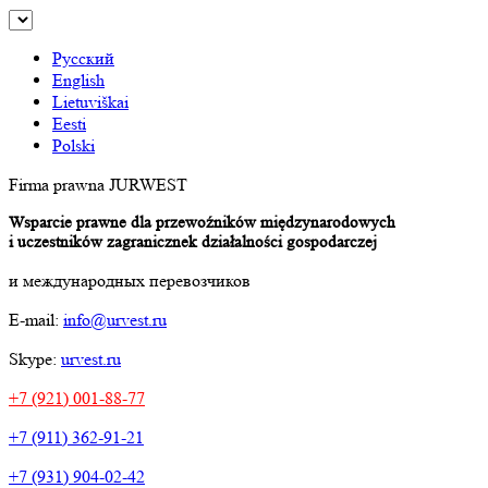
Русский
English
Lietuviškai
Eesti
Polski
Firma prawna JURWEST
Wsparcie prawne dla przewoźników międzynarodowych
i uczestników zagranicznek działalności gospodarczej
и международных перевозчиков
E-mail:
info@urvest.ru
Skype:
urvest.ru
+7 (921) 001-88-77
+7 (911) 362-91-21
+7 (931) 904-02-42