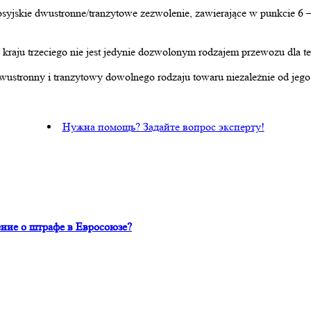
osyjskie dwustronne/tranzytowe zezwolenie, zawierające w punkcie 6 –
u kraju trzeciego nie jest jedynie dozwolonym rodzajem przewozu dla t
ustronny i tranzytowy dowolnego rodzaju towaru niezależnie od jego p
Нужна помощь? Задайте вопрос эксперту!
ние о штрафе в Евросоюзе?