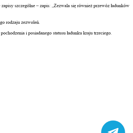
 zapisy szczególne – zapis: „Zezwala się
również
przewóz ładunków
ego rodzaju zezwoleń.
ochodzenia i posiadanego statusu ładunku kraju trzeciego.