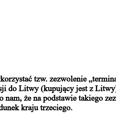
korzystać tzw. zezwolenie „termi
ji do Litwy (kupujący jest z Litwy
no nam, że na podstawie takiego z
unek kraju trzeciego.