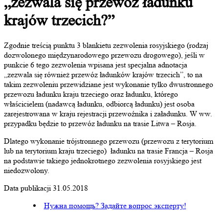
„zezwala się przewóz ładunku
krajów trzecich?”
Zgodnie treścią punktu 3 blankietu zezwolenia rosyjskiego (rodzaj
dozwolonego międzynarodowego przewozu drogowego), jeśli w
punkcie 6 tego zezwolenia wpisana jest specjalna adnotacja
„zezwala się również przewóz ładunków krajów trzecich”, to na
takim zezwoleniu przewidziane jest wykonanie tylko dwustronnego
przewozu ładunku kraju trzeciego oraz ładunku, którego
właścicielem (nadawcą ładunku, odbiorcą ładunku) jest osoba
zarejestrowana w kraju rejestracji przewoźnika i załadunku. W ww.
przypadku będzie to przewóz ładunku na trasie Litwa – Rosja.
Dlatego wykonanie trójstronnego przewozu (przewozu z terytorium
lub na terytorium kraju trzeciego) ładunku na trasie Francja – Rosja
na podstawie takiego jednokrotnego zezwolenia rosyjskiego jest
niedozwolony.
Data publikacji 31.05.2018
Нужна помощь? Задайте вопрос эксперту!