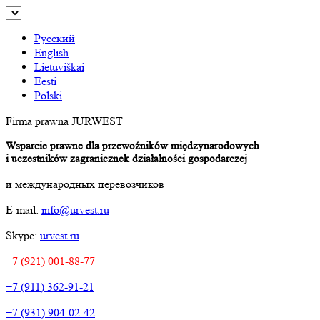
Русский
English
Lietuviškai
Eesti
Polski
Firma prawna JURWEST
Wsparcie prawne dla przewoźników międzynarodowych
i uczestników zagranicznek działalności gospodarczej
и международных перевозчиков
E-mail:
info@urvest.ru
Skype:
urvest.ru
+7 (921) 001-88-77
+7 (911) 362-91-21
+7 (931) 904-02-42