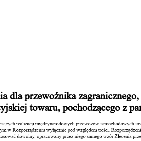
nia dla przewoźnika zagranicznego, 
syjskiej towaru, pochodzącego z pa
yczących realizacji międzynarodowych przewozów samochodowych tow
tym w Rozporządzeniu wyłącznie pod względem treści. Rozporządzen
stosować dowolny, opracowany przez niego samego wzór Zlecenia prz