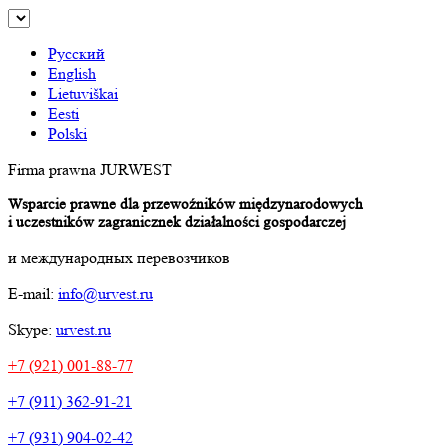
Русский
English
Lietuviškai
Eesti
Polski
Firma prawna JURWEST
Wsparcie prawne dla przewoźników międzynarodowych
i uczestników zagranicznek działalności gospodarczej
и международных перевозчиков
E-mail:
info@urvest.ru
Skype:
urvest.ru
+7 (921) 001-88-77
+7 (911) 362-91-21
+7 (931) 904-02-42