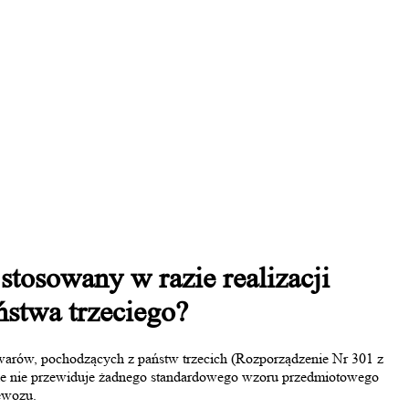
stosowany w razie realizacji
ństwa trzeciego?
arów, pochodzących z państw trzecich (Rozporządzenie Nr 301 z
ie nie przewiduje żadnego standardowego wzoru przedmiotowego
ewozu.