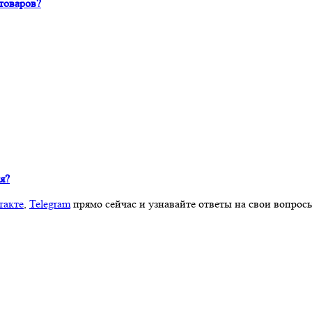
товаров?
я?
такте
,
Telegram
прямо сейчас и узнавайте ответы на свои вопрос