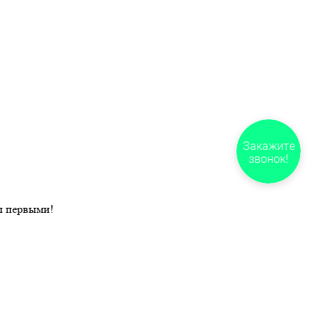
Закажите
звонок!
ы первыми!