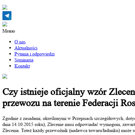
Меню
O nas
Aktualności
Pytania i odpowiedzi
Seminaria
Kontakt
Czy istnieje oficjalny wzór Zlece
przewozu na terenie Federacji Ro
Zgodnie z zasadami, określonymi w Przepisach szczegółowych, dot
dnia 14.10.2015 roku), Zlecenie musi odpowiadać wymogom, zawar
Zlecenia. Toteż każdy przewoźnik (nadawca towaru/ładunku) może 