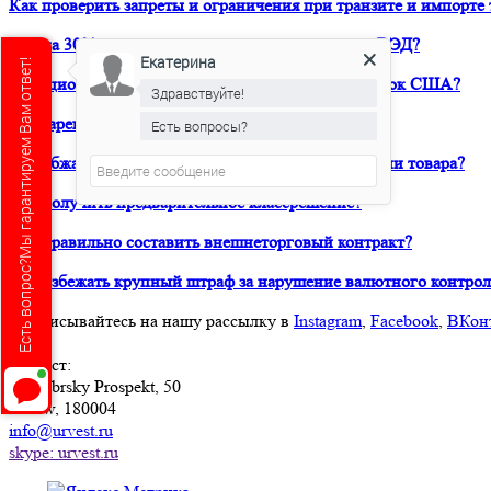
Как проверить запреты и ограничения при транзите и импорте 
Как на 30% снизить расходы своей компании на ВЭД?
Екатерина
Есть вопрос?Мы гарантируем Вам ответ!
Санкционный аудит. Как вывести продукт на рынок США?
Здравствуйте!
Как зарегистрировать товарный знак в ТРОИС?
Есть вопросы?
Как обжаловать решение таможни о классификации товара?
Как получить предварительное классрешение?
Как правильно составить внешнеторговый контракт?
Как избежать крупный штраф за нарушение валютного контрол
Подписывайтесь на нашу рассылку в
Instagram
,
Facebook
,
ВКон
Юрвест
:
Oktyabrsky Prospekt, 50
Psków, 180004
info@urvest.ru
skype: urvest.ru