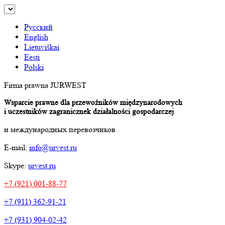
Русский
English
Lietuviškai
Eesti
Polski
Firma prawna JURWEST
Wsparcie prawne dla przewoźników międzynarodowych
i uczestników zagranicznek działalności gospodarczej
и международных перевозчиков
E-mail:
info@urvest.ru
Skype:
urvest.ru
+7 (921) 001-88-77
+7 (911) 362-91-21
+7 (931) 904-02-42