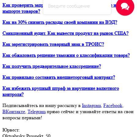
Как проверить запреты и ограничения при транзите и
Введите сообщение
импорте товаров?
Как на 30% снизить расходы своей компании на ВЭД?
Санкционный аудит. Как вывести продукт на рынок США?
Как зарегистрировать товарный знак в ТРОИС?
Как обжаловать решение таможни о классификации товара?
Как получить предварительное классрешение?
Как правильно составить внешнеторговый контракт?
Как избежать крупный штраф за нарушение валютного
контроля?
Подписывайтесь на нашу рассылку в
Instagram
,
Facebook
,
ВКонтакте
,
Telegram
прямо сейчас и узнавайте ответы на свои
вопросы первыми!
Юрвест
:
Oktyabrsky Prospekt, 50