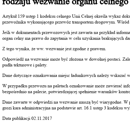
rodzaju wezwanie organu celnego 
Artykuł 159 ustęp 1 kodeksu celnego Unii
Celnej określa wykaz dok
przewoźnika wykonującego przewóz transportem drogowym. Wśród tyc
Jeśli w dokumentach przewozowych jest zawarta na przykład informa
organ celny ma prawo do zapytania w celu uzyskania brakujących dan
Z tego wynika, że ww. wezwanie jest zgodne z prawem.
Odpowiedź na wezwanie może być złożona w dowolnej postaci. Zale
pudła tekturowe i palety.
Dane dotyczące oznakowania miejsc ładunkowych należy wskazać w pr
W przypadku przewozu na paletach oznakowanie może zawierać inform
bezpośrednio na palecie, potwierdzającej spełnienie warunków kontroli
Dane zawarte w odpwiedzi na wezwanie muszą być wiarygodne. W pr
grozi kara administracyjna na podstawie art. 16.1 ustęp 3 kodeksu w
Data publikacji 02.11.2017