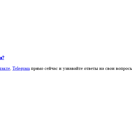
я?
такте
,
Telegram
прямо сейчас и узнавайте ответы на свои вопрос