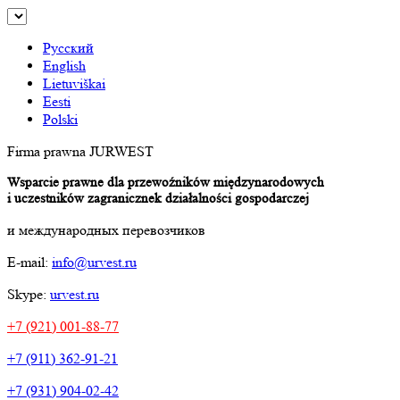
Русский
English
Lietuviškai
Eesti
Polski
Firma prawna JURWEST
Wsparcie prawne dla przewoźników międzynarodowych
i uczestników zagranicznek działalności gospodarczej
и международных перевозчиков
E-mail:
info@urvest.ru
Skype:
urvest.ru
+7 (921) 001-88-77
+7 (911) 362-91-21
+7 (931) 904-02-42