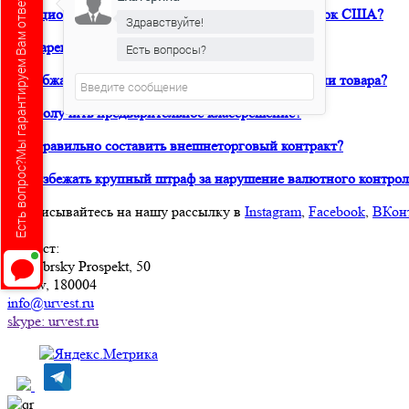
Есть вопрос?Мы гарантируем Вам ответ!
Санкционный аудит. Как вывести продукт на рынок США?
Здравствуйте!
Как зарегистрировать товарный знак в ТРОИС?
Есть вопросы?
Как обжаловать решение таможни о классификации товара?
Как получить предварительное классрешение?
Как правильно составить внешнеторговый контракт?
Как избежать крупный штраф за нарушение валютного контрол
Подписывайтесь на нашу рассылку в
Instagram
,
Facebook
,
ВКон
Юрвест
:
Oktyabrsky Prospekt, 50
Psków, 180004
info@urvest.ru
skype: urvest.ru