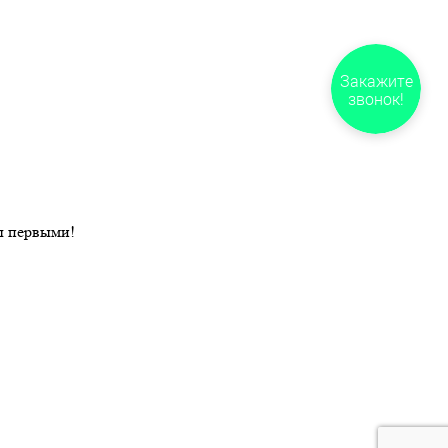
Закажите
звонок!
ы первыми!