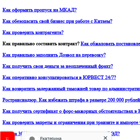
Как оформить пропуск на МКАД?
Как обезопасить свой бизнес при работе с Китаем?
Как проверить контрагента?
Как правильно составить контракт?
Как обжаловать постановле
Как правильно заполнить Дозвол на перевозку?
Как получить свои деньги за неоплаченный фрахт?
Как оперативно консультироваться в ЮРВЕСТ 24/7?
Как возвратить задержанный таможней товар по администрати
Ространснадзор. Как избежать штрафа в размере 200 000 рублей
Как получить сертификат о форс-мажорных обстоятельствах в 
Как проверить запреты и ограничения при транзите и импорте 
Как на 30% снизить расходы своей компании на ВЭД?
Екатерина