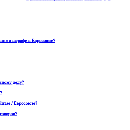
ние о штрафе в Евросоюзе?
вному делу?
?
Китае / Евросоюзе?
товаров?