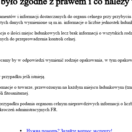
było zgodne z prawem i co należy w
umentów i informacji dostarczanych do organu celnego przy przybyciu
h danych wymienione są m.in. informacje o liczbie jednostek ładun
cja o ilości miejsc ładunkowych lecz brak informacji o wszytskich r
ych do przeprowadzenia kontroli celnej.
camy by w odpowiedzi wymienić rodzaje opakowania, w tym opakowan
zypadku jeśli istnieją.
acje o towarze, przewożonym na każdym miejscu ładunkowym (tzn. na 
 fitosanitarnej.
zypadku podania organom celnym nieprawdziwych informacji o liczbi
ykroczeń administracyjnych FR.
Нужна помощь? Задайте вопрос эксперту!