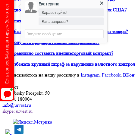
Екатерина
Есть вопрос?Мы гарантируем Вам ответ!
Санкционный аудит. Как вывести продукт на рынок США?
Здравствуйте!
Как зарегистрировать товарный знак в ТРОИС?
Есть вопросы?
Как обжаловать решение таможни о классификации товара?
Как получить предварительное классрешение?
Как правильно составить внешнеторговый контракт?
Как избежать крупный штраф за нарушение валютного контрол
Подписывайтесь на нашу рассылку в
Instagram
,
Facebook
,
ВКон
Юрвест
:
Oktyabrsky Prospekt, 50
Psków, 180004
info@urvest.ru
skype: urvest.ru