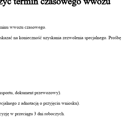
żyć termin czasowego wwozu
erminu wwozu czasowego.
skazać na konieczność uzyskania zezwolenia specjalnego. Prośbę
ansportu, dokument przewozowy).
jalnego z adnotacją o przyjęciu wniosku).
yzję w przeciągu 3 dni roboczych.