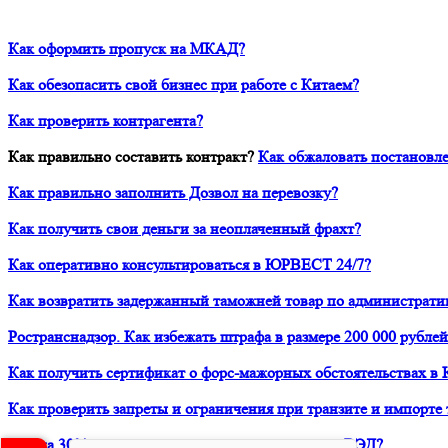
Как оформить пропуск на МКАД?
Как обезопасить свой бизнес при работе с Китаем?
Как проверить контрагента?
Как правильно составить контракт?
Как обжаловать постановле
Как правильно заполнить Дозвол на перевозку?
Как получить свои деньги за неоплаченный фрахт?
Как оперативно консультироваться в ЮРВЕСТ 24/7?
Как возвратить задержанный таможней товар по администрати
Ространснадзор. Как избежать штрафа в размере 200 000 рублей
Как получить сертификат о форс-мажорных обстоятельствах в 
Как проверить запреты и ограничения при транзите и импорте 
Как на 30% снизить расходы своей компании на ВЭД?