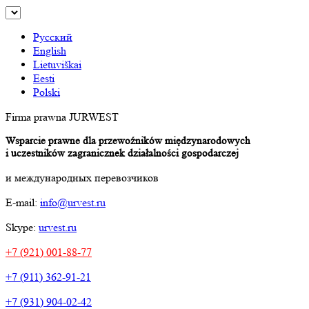
Русский
English
Lietuviškai
Eesti
Polski
Firma prawna JURWEST
Wsparcie prawne dla przewoźników międzynarodowych
i uczestników zagranicznek działalności gospodarczej
и международных перевозчиков
E-mail:
info@urvest.ru
Skype:
urvest.ru
+7 (921) 001-88-77
+7 (911) 362-91-21
+7 (931) 904-02-42