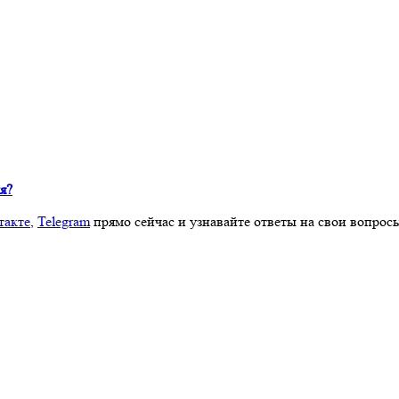
я?
такте
,
Telegram
прямо сейчас и узнавайте ответы на свои вопрос