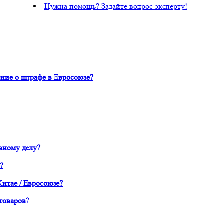
Нужна помощь? Задайте вопрос эксперту!
ние о штрафе в Евросоюзе?
вному делу?
?
Китае / Евросоюзе?
товаров?