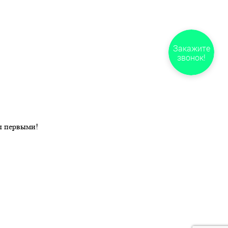
Закажите
звонок!
ы первыми!