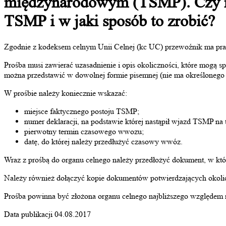
międzynarodowym (TSMP). Czy m
TSMP i w jaki sposób to zrobić?
Zgodnie z kodeksem celnym Unii Celnej (kc UC) przewoźnik ma pra
Prośba musi zawierać uzasadnienie i opis okoliczności, które mog
można przedstawić w dowolnej formie pisemnej (nie ma określonego
W prośbie należy koniecznie wskazać:
miejsce faktycznego postoju TSMP;
numer deklaracji, na podstawie której nastąpił wjazd TSMP na 
pierwotny termin czasowego wwozu;
datę, do której należy przedłużyć czasowy wwóz.
Wraz z prośbą do organu celnego należy przedłożyć dokument, w kt
Należy również dołączyć kopie dokumentów potwierdzających okolicz
Prośba powinna być złożona organu celnego najbliższego względem m
Data publikacji 04.08.2017