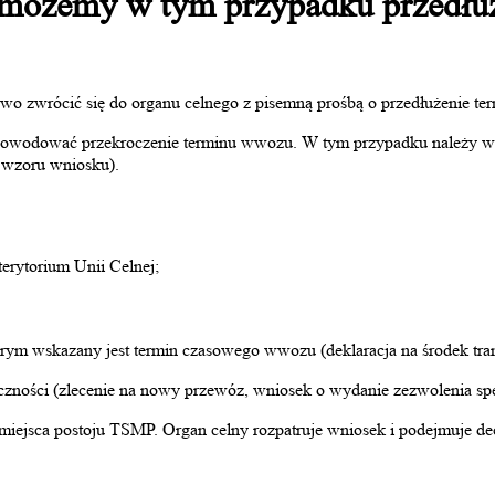
ożemy w tym przypadku przedłu
wo zwrócić się do organu celnego z pisemną prośbą o przedłużenie t
ą spowodować przekroczenie terminu wwozu. W tym przypadku należy w
 wzoru wniosku).
terytorium Unii Celnej;
órym wskazany jest termin czasowego wwozu (deklaracja na środek tr
ności (zlecenie na nowy przewóz, wniosek o wydanie zezwolenia spec
iejsca postoju TSMP. Organ celny rozpatruje wniosek i podejmuje dec