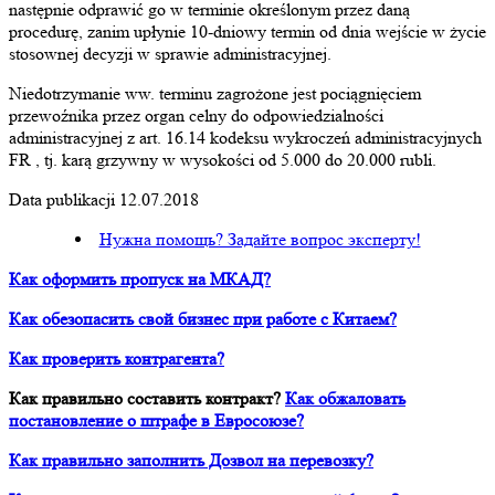
następnie odprawić go w terminie określonym przez daną
procedurę, zanim upłynie 10-dniowy termin od dnia wejście w życie
stosownej decyzji w sprawie administracyjnej.
Niedotrzymanie ww. terminu zagrożone jest pociągnięciem
przewoźnika przez organ celny do odpowiedzialności
administracyjnej z art. 16.14 kodeksu wykroczeń administracyjnych
FR , tj. karą grzywny w wysokości od 5.000 do 20.000 rubli.
Data publikacji 12.07.2018
Нужна помощь? Задайте вопрос эксперту!
Как оформить пропуск на МКАД?
Как обезопасить свой бизнес при работе с Китаем?
Как проверить контрагента?
Как правильно составить контракт?
Как обжаловать
постановление о штрафе в Евросоюзе?
Как правильно заполнить Дозвол на перевозку?