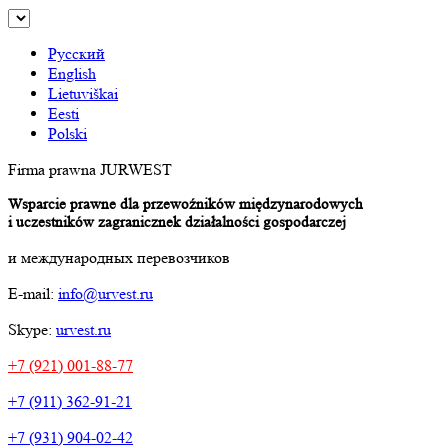
Русский
English
Lietuviškai
Eesti
Polski
Firma prawna JURWEST
Wsparcie prawne dla przewoźników międzynarodowych
i uczestników zagranicznek działalności gospodarczej
и международных перевозчиков
E-mail:
info@urvest.ru
Skype:
urvest.ru
+7 (921) 001-88-77
+7 (911) 362-91-21
+7 (931) 904-02-42