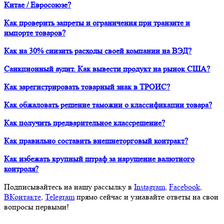
Китае / Евросоюзе?
Как проверить запреты и ограничения при транзите и
импорте товаров?
Как на 30% снизить расходы своей компании на ВЭД?
Санкционный аудит. Как вывести продукт на рынок США?
Как зарегистрировать товарный знак в ТРОИС?
Как обжаловать решение таможни о классификации товара?
Как получить предварительное классрешение?
Как правильно составить внешнеторговый контракт?
Как избежать крупный штраф за нарушение валютного
контроля?
Подписывайтесь на нашу рассылку в
Instagram
,
Facebook
,
ВКонтакте
,
Telegram
прямо сейчас и узнавайте ответы на свои
вопросы первыми!