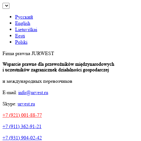
Русский
English
Lietuviškai
Eesti
Polski
Firma prawna JURWEST
Wsparcie prawne dla przewoźników międzynarodowych
i uczestników zagranicznek działalności gospodarczej
и международных перевозчиков
E-mail:
info@urvest.ru
Skype:
urvest.ru
+7 (921) 001-88-77
+7 (911) 362-91-21
+7 (931) 904-02-42