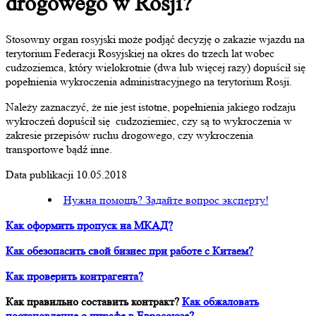
drogowego w Rosji?
Stosowny organ rosyjski
może podjąć decyzję o zakazie wjazdu na
terytorium Federacji Rosyjskiej na okres do trzech lat wobec
cudzoziemca, który wielokrotnie (dwa lub więcej razy) dopuścił się
popełnienia wykroczenia administracyjnego na terytorium Rosji.
Należy zaznaczyć, że nie jest istotne, popełnienia jakiego rodzaju
wykroczeń dopuścił się cudzoziemiec, czy są to wykroczenia w
zakresie przepisów ruchu drogowego, czy wykroczenia
transportowe bądź inne.
Data publikacji 10.05.2018
Нужна помощь? Задайте вопрос эксперту!
Как оформить пропуск на МКАД?
Как обезопасить свой бизнес при работе с Китаем?
Как проверить контрагента?
Как правильно составить контракт?
Как обжаловать
постановление о штрафе в Евросоюзе?