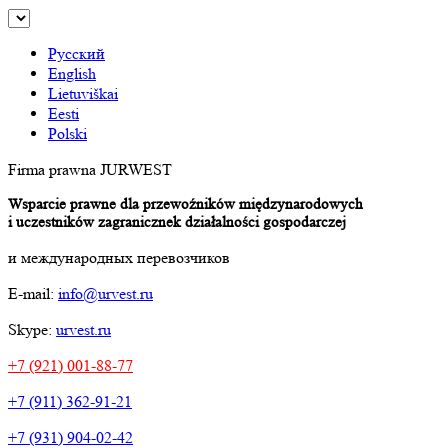
Русский
English
Lietuviškai
Eesti
Polski
Firma prawna JURWEST
Wsparcie prawne dla przewoźników międzynarodowych
i uczestników zagranicznek działalności gospodarczej
и международных перевозчиков
E-mail:
info@urvest.ru
Skype:
urvest.ru
+7 (921) 001-88-77
+7 (911) 362-91-21
+7 (931) 904-02-42