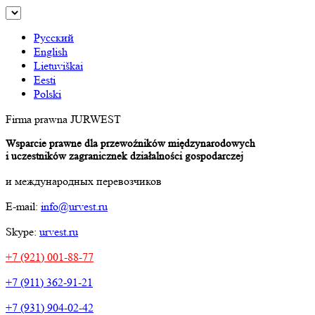
Русский
English
Lietuviškai
Eesti
Polski
Firma prawna JURWEST
Wsparcie prawne dla przewoźników międzynarodowych
i uczestników zagranicznek działalności gospodarczej
и международных перевозчиков
E-mail:
info@urvest.ru
Skype:
urvest.ru
+7 (921) 001-88-77
+7 (911) 362-91-21
+7 (931) 904-02-42