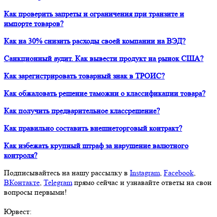
Как проверить запреты и ограничения при транзите и
импорте товаров?
Как на 30% снизить расходы своей компании на ВЭД?
Санкционный аудит. Как вывести продукт на рынок США?
Как зарегистрировать товарный знак в ТРОИС?
Как обжаловать решение таможни о классификации товара?
Как получить предварительное классрешение?
Как правильно составить внешнеторговый контракт?
Как избежать крупный штраф за нарушение валютного
контроля?
Подписывайтесь на нашу рассылку в
Instagram
,
Facebook
,
ВКонтакте
,
Telegram
прямо сейчас и узнавайте ответы на свои
вопросы первыми!
Юрвест
: