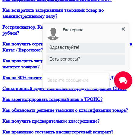
Как возвратить задержанный таможней товар по
административному делу?
Ространснадзор. Как избежать штрафа в размере 200 000
Екатерина
рублей?
Как получить сертификат о форс-мажорных обстоятельствах в
Здравствуйте!
Китае / Евросоюзе?
Есть вопросы?
Как проверить запреты и ограничения при транзите и
импорте товаров?
Как на 30% снизить расходы своей компании на ВЭД?
Введите сообщение
Санкционный аудит. Как вывести продукт на рынок США?
Как зарегистрировать товарный знак в ТРОИС?
Как обжаловать решение таможни о классификации товара?
Как получить предварительное классрешение?
Как правильно составить внешнеторговый контракт?