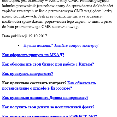
obowiązek jest określony w Konwencji CMR. Podczas przyjęcia
ładunku przewoźnik jest zobowiązany do sprawdzenia dokładności
zapisów zawartych w liście przewozowym CMR względem liczby
miejsc ładunkowych. Jeśli przewoźnik nie ma wystarczającej
możliwości sprawdzenia poprawności tego zapisu, to musi wpisać
do listu przewozowego CMR stosowne uwagi.
Data publikacji 19.10.2017
Нужна помощь? Задайте вопрос эксперту!
Как оформить пропуск на МКАД?
Как обезопасить свой бизнес при работе с Китаем?
Как проверить контрагента?
Как правильно составить контракт?
Как обжаловать
постановление о штрафе в Евросоюзе?
Как правильно заполнить Дозвол на перевозку?
Как получить свои деньги за неоплаченный фрахт?
Как оперативно консультироваться в ЮРВЕСТ 24/7?