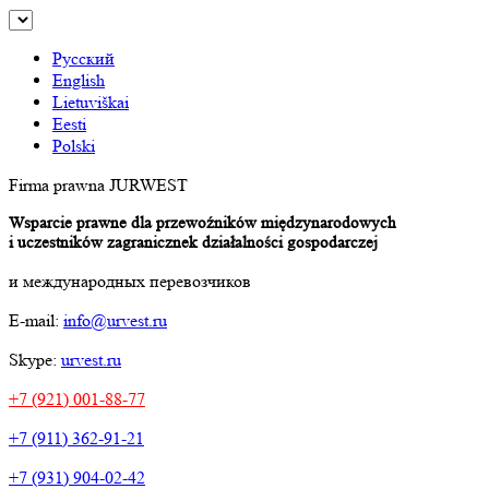
Русский
English
Lietuviškai
Eesti
Polski
Firma prawna JURWEST
Wsparcie prawne dla przewoźników międzynarodowych
i uczestników zagranicznek działalności gospodarczej
и международных перевозчиков
E-mail:
info@urvest.ru
Skype:
urvest.ru
+7 (921) 001-88-77
+7 (911) 362-91-21
+7 (931) 904-02-42