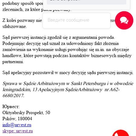
podobny sposób sporządzane były dokumenty w poprzednich
zleceniach, za które płacił pozwany.
Введите сообщение
Z kolei pozwany nie dowodził w sądzie, że dokumenty zostały
sfałszowane.
Sąd pierwszej instancji zgodził się z argumentami powoda.
Podejmując decyzję sąd uznał za udowodniony fakt złożenia
zamówienia na wykonanie usługi powołując się m.in. na obyczaje
handlowe, które powstają podczas kontaktów biznesowych między
partnerami.
Sąd apelacyjny pozostawił w mocy decyzję sądu pierwszej instancji.
Sprawa w Sądzie Arbitrażowym w Sankt Petersburgu i w obwodzie
leningradzkim, 13 Apelacyjnym SądzieArbitrażowy nr A62-
6680/2017.
Юрвест
:
Oktyabrsky Prospekt, 50
Psków, 180004
info@urvest.ru
skype: urvest.ru