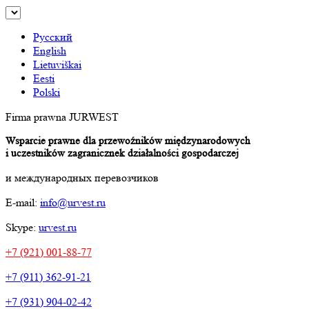
Русский
English
Lietuviškai
Eesti
Polski
Firma prawna JURWEST
Wsparcie prawne dla przewoźników międzynarodowych
i uczestników zagranicznek działalności gospodarczej
и международных перевозчиков
E-mail:
info@urvest.ru
Skype:
urvest.ru
+7 (921) 001-88-77
+7 (911) 362-91-21
+7 (931) 904-02-42