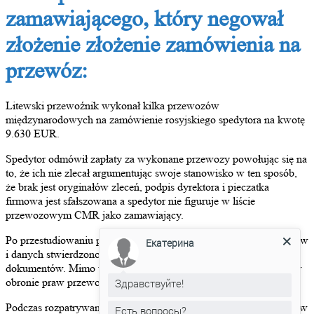
zamawiającego, który negował
złożenie złożenie zamówienia na
przewóz:
Litewski przewoźnik wykonał kilka przewozów
międzynarodowych na zamówienie rosyjskiego spedytora na kwotę
9.630 EUR.
Spedytor odmówił zapłaty za wykonane przewozy powołując się na
to, że ich nie zlecał argumentując swoje stanowisko w ten sposób,
że brak jest oryginałów zleceń, podpis dyrektora i pieczatka
firmowa jest sfałszowana a spedytor nie figuruje w liście
przewozowym CMR jako zamawiający.
Po przestudiowaniu przedłożonych przez przewoźnika dokumentów
Екатерина
i danych stwierdzono, że przewoźnik nie posiada oryginałów
dokumentów. Mimo tego podjęto decyzję o wystąpieniu do sądu w
obronie praw przewoźnika.
Здравствуйте!
Podczas rozpatrywania sprawy w sądzie powód wskazał na to, że w
Есть вопросы?