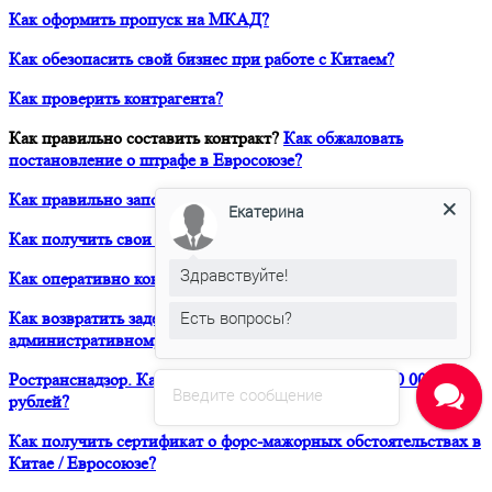
Как оформить пропуск на МКАД?
Как обезопасить свой бизнес при работе с Китаем?
Как проверить контрагента?
Как правильно составить контракт?
Как обжаловать
постановление о штрафе в Евросоюзе?
Как правильно заполнить Дозвол на перевозку?
Екатерина
Как получить свои деньги за неоплаченный фрахт?
Здравствуйте!
Как оперативно консультироваться в ЮРВЕСТ 24/7?
Есть вопросы?
Как возвратить задержанный таможней товар по
административному делу?
Ространснадзор. Как избежать штрафа в размере 200 000
Введите сообщение
рублей?
Как получить сертификат о форс-мажорных обстоятельствах в
Китае / Евросоюзе?