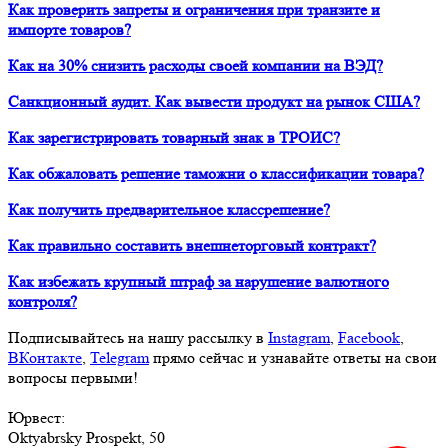
Как проверить запреты и ограничения при транзите и
импорте товаров?
Как на 30% снизить расходы своей компании на ВЭД?
Санкционный аудит. Как вывести продукт на рынок США?
Как зарегистрировать товарный знак в ТРОИС?
Как обжаловать решение таможни о классификации товара?
Как получить предварительное классрешение?
Как правильно составить внешнеторговый контракт?
Как избежать крупный штраф за нарушение валютного
контроля?
Подписывайтесь на нашу рассылку в
Instagram
,
Facebook
,
ВКонтакте
,
Telegram
прямо сейчас и узнавайте ответы на свои
вопросы первыми!
Юрвест
:
Oktyabrsky Prospekt, 50