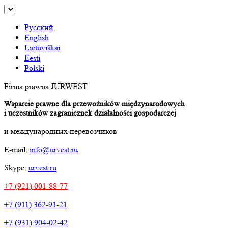
Русский
English
Lietuviškai
Eesti
Polski
Firma prawna JURWEST
Wsparcie prawne dla przewoźników międzynarodowych
i uczestników zagranicznek działalności gospodarczej
и международных перевозчиков
E-mail:
info@urvest.ru
Skype:
urvest.ru
+7 (921) 001-88-77
+7 (911) 362-91-21
+7 (931) 904-02-42