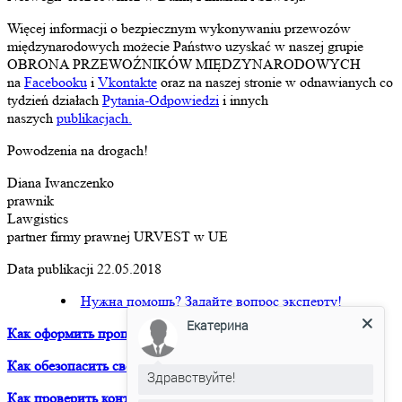
Więcej informacji o bezpiecznym wykonywaniu przewozów
międzynarodowych możecie Państwo uzyskać w naszej grupie
OBRONA PRZEWOŹNIKÓW MIĘDZYNARODOWYCH
na
Facebooku
i
Vkontakte
oraz na naszej stronie w odnawianych co
tydzień działach
Pytania-Odpowiedzi
i innych
naszych
publikacjach.
Powodzenia na drogach!
Diana Iwanczenko
prawnik
Lawgistics
partner firmy prawnej URVEST w UE
Data publikacji 22.05.2018
Нужна помощь? Задайте вопрос эксперту!
Екатерина
Как оформить пропуск на МКАД?
Как обезопасить свой бизнес при работе с Китаем?
Здравствуйте!
Как проверить контрагента?