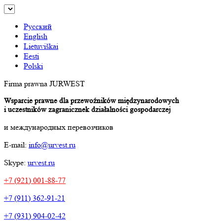
Русский
English
Lietuviškai
Eesti
Polski
Firma prawna JURWEST
Wsparcie prawne dla przewoźników międzynarodowych
i uczestników zagranicznek działalności gospodarczej
и международных перевозчиков
E-mail:
info@urvest.ru
Skype:
urvest.ru
+7 (921) 001-88-77
+7 (911) 362-91-21
+7 (931) 904-02-42