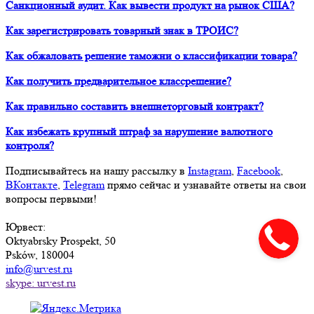
Санкционный аудит. Как вывести продукт на рынок США?
Как зарегистрировать товарный знак в ТРОИС?
Как обжаловать решение таможни о классификации товара?
Как получить предварительное классрешение?
Как правильно составить внешнеторговый контракт?
Как избежать крупный штраф за нарушение валютного
контроля?
Подписывайтесь на нашу рассылку в
Instagram
,
Facebook
,
ВКонтакте
,
Telegram
прямо сейчас и узнавайте ответы на свои
вопросы первыми!
Юрвест
:
Oktyabrsky Prospekt, 50
Psków, 180004
info@urvest.ru
skype: urvest.ru