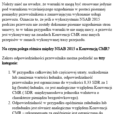
Należy mieć na uwadze, że warunki te mogą być stosowane jedynie
pod warunkiem wcześniejszego uzgodnienia w postaci pisemnej
pomiędzy przewoźnikiem a zamawiającym wykonanie usługi
przewozu. Oznacza to, że jeśli o wykorzystaniu NSAB 2015
podczas przewozu nie zostały dokonane pisemne uzgodnienia stron
umowy, to w takim przypadku warunki te nie mają mocy, a przewóz
jest wykonywany na zasadach Konwencji CMR oraz innych
przepisów w ramach wykonywanej trasy przejazdu.
Na czym polega różnica między NSAB 2015 a Konwencją CMR?
Zakres odpowiedzialności przewoźnika można podzielić na
trzy
kategorie:
W przypadku całkowitej lub częściowej utraty, uszkodzenia
lub zaniżenia wartości ładunku, odpowiedzialność
przewoźnika jest ograniczona do wysokości 8,33 SDR za 1
kg (brutto) ładunku, co jest analogiczne względem Konwencji
CMR ( SDR -międzynarodowa jednostka walutowa o
charakterze pieniądza bezgotówkowego).
Odpowiedzialność w przypadku opóźnienia załadunku lub
rozładunku jest również analogiczna względem Konwencji
CMR – rekompensata za opóźnienie jest ograniczona do