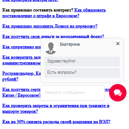
Как правильно составить контракт?
Как обжаловать
постановление о штрафе в Евросоюзе?
Как правильно заполнить Дозвол на перевозку?
Как получить свои деньги за неоплаченный фрахт?
Екатерина
Как оперативно консультироваться в ЮРВЕСТ 24/7?
Как возвратить задержанный таможней товар по
Здравствуйте!
административному делу?
Есть вопросы?
Ространснадзор. Как избежать штрафа в размере 200 000
рублей?
Как получить сертификат о форс-мажорных обстоятельствах в
Введите сообщение
Китае / Евросоюзе?
Как проверить запреты и ограничения при транзите и
импорте товаров?
Как на 30% снизить расходы своей компании на ВЭД?