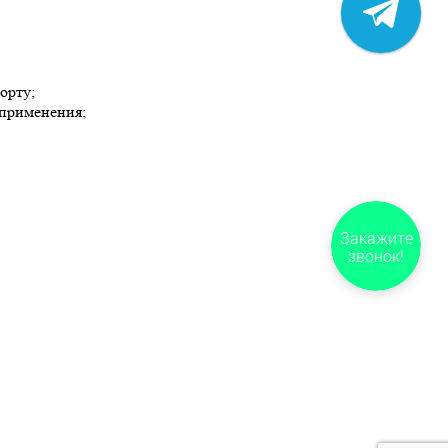
орту;
 применения;
Закажите
звонок!