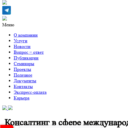
Меню
О компании
Услуги
Новости
Вопрос − ответ
Публикации
Семинары
Проекты
Полезное
Документы
Контакты
Экспресс-оплата
Карьера
Консалтинг в сфере междунаро