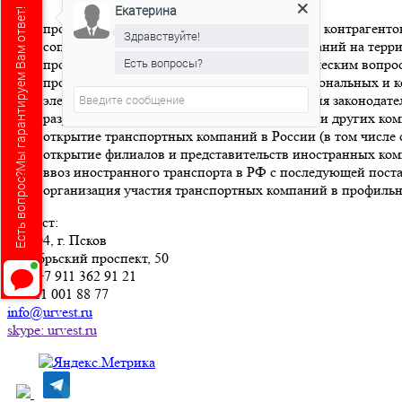
Екатерина
Есть вопрос?Мы гарантируем Вам ответ!
проверка надежности и платежеспособности контрагенто
Здравствуйте!
сопровождение бизнеса транспортных компаний на терр
Есть вопросы?
проведение выездных семинаров по практическим вопрос
проведение в транспортных компаниях персональных и к
электронная рассылка по вопросам изменения законодате
разработка типовых форм договоров, заявок и других ко
открытие транспортных компаний в России (в том числе с
открытие филиалов и представительств иностранных ком
ввоз иностранного транспорта в РФ с последующей поста
организация участия транспортных компаний в профильн
Юрвест
:
180004
, г.
Псков
Октябрьский проспект, 50
Тел:
+7 911 362 91 21
+7 921 001 88 77
info@urvest.ru
skype: urvest.ru