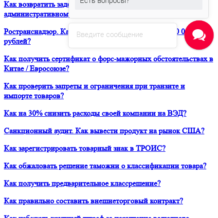
Есть вопросы?
Как возвратить задержанный таможней товар по
административному делу?
Ространснадзор. Как избежать штрафа в размере 200 000
Введите сообщение
рублей?
Как получить сертификат о форс-мажорных обстоятельствах в
Китае / Евросоюзе?
Как проверить запреты и ограничения при транзите и
импорте товаров?
Как на 30% снизить расходы своей компании на ВЭД?
Санкционный аудит. Как вывести продукт на рынок США?
Как зарегистрировать товарный знак в ТРОИС?
Как обжаловать решение таможни о классификации товара?
Как получить предварительное классрешение?
Как правильно составить внешнеторговый контракт?