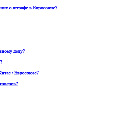
ние о штрафе в Евросоюзе?
вному делу?
?
Китае / Евросоюзе?
товаров?