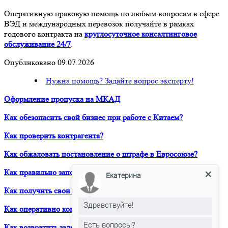
Оперативную правовую помощь по любым вопросам в сфере
ВЭД и международных перевозок получайте в рамках
годового контракта на
круглосуточное консалтинговое
обслуживание 24/7
.
Опубликовано 09.07.2026
Нужна помощь? Задайте вопрос эксперту!
Оформление пропуска на МКАД
Как обезопасить свой бизнес при работе с Китаем?
Как проверить контрагента?
Как обжаловать постановление о штрафе в Евросоюзе?
Как правильно заполнить Дозвол на перевозку?
Екатерина
Как получить свои деньги за неоплаченный фрахт?
Здравствуйте!
Как оперативно консультироваться в ЮРВЕСТ 24/7?
Есть вопросы?
Как возвратить задержанный таможней товар по