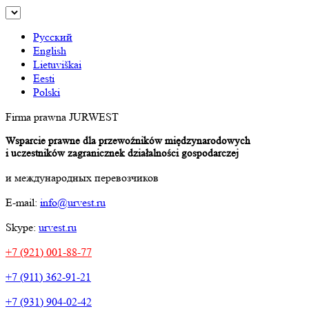
Русский
English
Lietuviškai
Eesti
Polski
Firma prawna JURWEST
Wsparcie prawne dla przewoźników międzynarodowych
i uczestników zagranicznek działalności gospodarczej
и международных перевозчиков
E-mail:
info@urvest.ru
Skype:
urvest.ru
+7 (921) 001-88-77
+7 (911) 362-91-21
+7 (931) 904-02-42