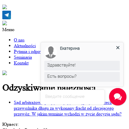
Меню
O nas
Aktualności
Екатерина
Pytania i odpowiedzi
Seminaria
Kontakt
Здравствуйте!
Есть вопросы?
Odzyskiwanie należności
Введите сообщение
Sąd arbitrażowy podjął decyzję o ściągnięciu na rzecz
przewoźnika długu za wykonany fracht od zlecającego
przewóz. W jakim terminie wchodzi w życie decyzja sądu?
Юрвест
: