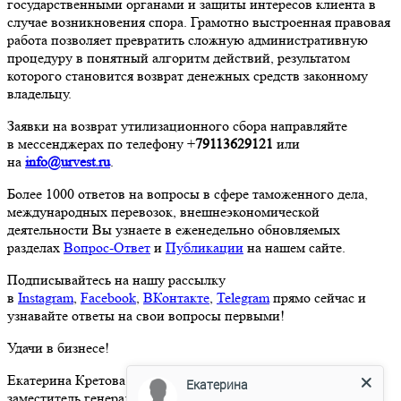
государственными органами и защиты интересов клиента в
случае возникновения спора. Грамотно выстроенная правовая
работа позволяет превратить сложную административную
процедуру в понятный алгоритм действий, результатом
которого становится возврат денежных средств законному
владельцу.
Заявки на возврат утилизационного сбора направляйте
в мессенджерах по телефону +
79113629121
или
на
info@urvest.ru
.
Более 1000 ответов на вопросы в сфере таможенного дела,
международных перевозок, внешнеэкономической
деятельности Вы узнаете в еженедельно обновляемых
разделах
Вопрос-Ответ
и
Публикации
на нашем сайте.
Подписывайтесь на нашу рассылку
в
Instagram
,
Facebook
,
ВКонтакте
,
Telegram
прямо сейчас и
узнавайте ответы на свои вопросы первыми!
Удачи в бизнесе!
Екатерина Кретова
Екатерина
заместитель генерального директора