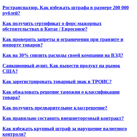
Ространснадзор. Как избежать штрафа в размере 200 000
рублей?
Как получить сертификат о форс-мажорных
обстоятельствах в Китае / Евросоюзе?
Как проверить запреты и ограничения при транзите и
импорте товаров?
Как на 30% снизить расходы своей компании на ВЭД?
Санкционный аудит. Как вывести продукт на рынок
США?
Как зарегистрировать товарный знак в ТРОИС?
Как обжаловать решение таможни о классификации
товара?
Как получить предварительное классрешение?
Как правильно составить внешнеторговый контракт?
Как избежать крупный штраф за нарушение валютного
контроля?