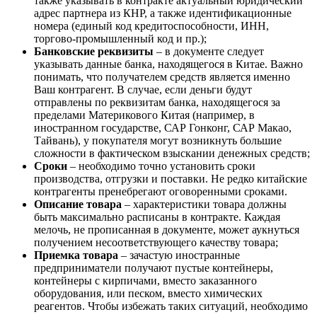
также указывать в контракте актуальный юридический
адрес партнера из КНР, а также идентификационные
номера (единый код кредитоспособности, ИНН,
торгово-промышленный код и пр.);
Банковские реквизиты
– в документе следует
указывать данные банка, находящегося в Китае. Важно
понимать, что получателем средств является именно
Ваш контрагент. В случае, если деньги будут
отправлены по реквизитам банка, находящегося за
пределами Материкового Китая (например, в
иностранном государстве, САР Гонконг, САР Макао,
Тайвань), у покупателя могут возникнуть большие
сложности в фактическом взыскании денежных средств;
Сроки
– необходимо точно установить сроки
производства, отгрузки и поставки. Не редко китайские
контрагенты пренебрегают оговоренными сроками.
Описание товара
– характеристики товара должны
быть максимально расписаны в контракте. Каждая
мелочь, не прописанная в документе, может аукнуться
получением несоответствующего качеству товара;
Приемка товара
– зачастую иностранные
предприниматели получают пустые контейнеры,
контейнеры с кирпичами, вместо заказанного
оборудования, или песком, вместо химических
реагентов. Чтобы избежать таких ситуаций, необходимо