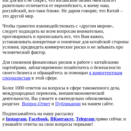
Ни для кого не секрет, что китайский бизнес-менталитет
разительно отличается от европейского, к коему наш,
российский, все-таки ближе. Не даром говорят, что Китай –
это другой мир.
Чтобы грамотно взаимодействовать с «другим миром»,
следует подходить ко всем вопросам внимательно,
проговаривать и прописывать все, что Вам важно,
устанавливать конкретные и понятные для китайской стороны
условия, предвидеть коммерческие риски и не забывать про
человеческий фактор.
Для снижения финансовых рисков в работе с китайскими
партнёрами, заблаговременно позаботьтесь о безопасности
своего бизнеса и обращайтесь за помощью
к компетентным
специалистам
в этой сфере.
Более 1000 ответов на вопросы в сфере таможенного дела,
международных перевозок, внешнеэкономической
деятельности, Вы узнаете в еженедельно обновляемых
разделах
Вопрос-Ответ
и
Публикации
на нашем сайте.
Подписывайтесь на нашу рассылку
в
Instagram
,
Facebook
,
ВКонтакте
,
Telegram
прямо сейчас и
узнавайте ответы на свои вопросы первыми!