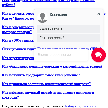
рублей?
Как получить сертификат о форс-мажорных обстоятельствах в
Екатерина
Китае / Евросоюзе?
Как проверить запреты и ограничения при транзите и
Здравствуйте!
импорте товаров?
Есть вопросы?
Как на 30% снизить расходы своей компании на ВЭД?
Санкционный аудит. Как вывести продукт на рынок США?
Введите сообщение
Как зарегистрировать товарный знак в ТРОИС?
Как обжаловать решение таможни о классификации товара?
Как получить предварительное классрешение?
Как правильно составить внешнеторговый контракт?
Как избежать крупный штраф за нарушение валютного
контроля?
Подписывайтесь на нашу рассылку в
Instagram
,
Facebook
,