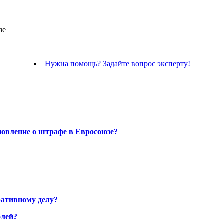
зе
Нужна помощь? Задайте вопрос эксперту!
новление о штрафе в Евросоюзе?
ративному делу?
блей?