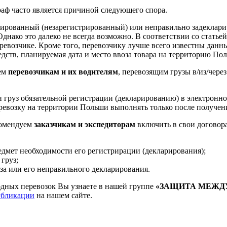
аф часто является причиной следующего спора.
рированный (незарегистрированный) или неправильно задеклари
днако это далеко не всегда возможно.
В соответствии со статьей
ревозчике. Кроме того, перевозчику лучше всего известны данн
тв, планируемая дата и место ввоза товара на территорию Польш
уем
перевозчикам и их водителям
, перевозящим грузы в/из/чере
и груз обязательной регистрации (декларированию) в электрон
перевозку на территории Польши выполнять только после получе
комендуем
заказчикам и экспедиторам
включить в свои договора
едмет необходимости его регистрирации (декларирования);
груз;
уза или его неправильного декларирования.
одных перевозок Вы узнаете в нашей группе
«ЗАЩИТА МЕЖД
бликации
на нашем сайте.