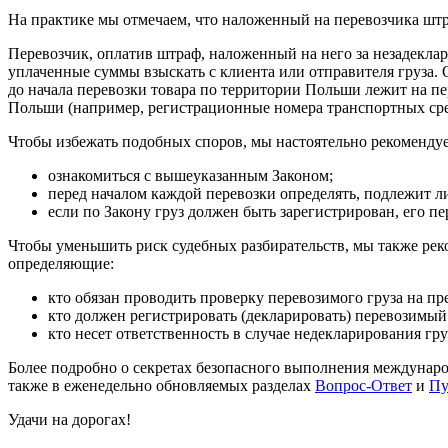
На практике мы отмечаем, что наложенный на перевозчика штр
Перевозчик, оплатив штраф, наложенный на него за незадекла
уплаченные суммы взыскать с клиента или отправителя груза. О
до начала перевозки товара по территории Польши лежит на пе
Польши (например, регистрационные номера транспортных средс
Чтобы избежать подобных споров, мы настоятельно рекоменд
ознакомиться с вышеуказанным Законом;
перед началом каждой перевозки определять, подлежит л
если по Закону груз должен быть зарегистрирован, его 
Чтобы уменьшить риск судебных разбирательств, мы также ре
определяющие:
кто обязан проводить проверку перевозимого груза на пр
кто должен регистрировать (декларировать) перевозимый 
кто несет ответственность в случае недекларирования гр
Более подробно о секретах безопасного выполнения междунар
также в еженедельно обновляемых разделах
Вопрос-Ответ
и
Пу
Удачи на дорогах!