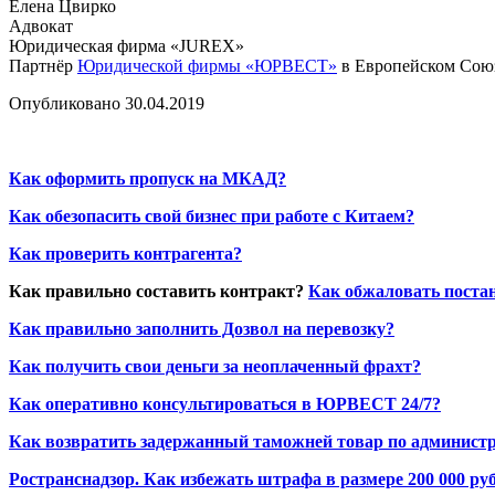
Елена Цвирко
Адвокат
Юридическая фирма «JUREX»
Партнёр
Юридической фирмы «ЮРВЕСТ»
в Европейском Сою
Опубликовано 30.04.2019
Как оформить пропуск на МКАД?
Как обезопасить свой бизнес при работе с Китаем?
Как проверить контрагента?
Как правильно составить контракт?
Как обжаловать поста
Как правильно заполнить Дозвол на перевозку?
Как получить свои деньги за неоплаченный фрахт?
Как оперативно консультироваться в ЮРВЕСТ 24/7?
Как возвратить задержанный таможней товар по админист
Ространснадзор. Как избежать штрафа в размере 200 000 ру