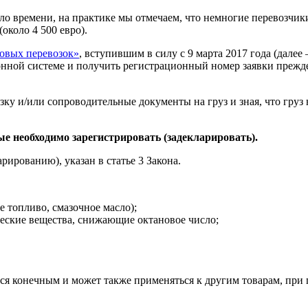
ло времени, на практике мы отмечаем, что немногие перевозчики
около 4 500 евро).
овых перевозок»
, вступившим в силу с 9 марта 2017 года (далее
онной системе и получить регистрационный номер заявки прежде,
озку и/или сопроводительные документы на груз и зная, что груз
рые необходимо зарегистрировать (задекларировать).
ированию), указан в статье 3 Закона.
е топливо, смазочное масло);
ческие вещества, снижающие октановое число;
тся конечным и может также применяться к другим товарам, пр