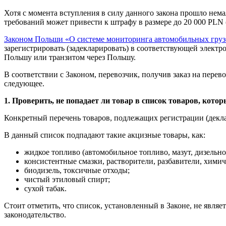
Хотя с момента вступления в силу данного закона прошло нема
требований может привести к штрафу в размере до 20 000 PLN (
Законом Польши «О системе мониторинга автомобильных груз
зарегистрировать (задекларировать) в соответствующей электр
Польшу или транзитом через Польшу.
В соответствии
с Законом, перевозчик, получив заказ на перев
следующее.
1. Проверить, не попадает ли товар в список товаров, кото
Конкретный перечень товаров, подлежащих регистрации (деклар
В данный список подпадают такие акцизные товары, как:
жидкое топливо (автомобильное топливо, мазут, дизельно
консистентные смазки, растворители, разбавители, хими
биодизель, токсичные отходы;
чистый этиловый спирт;
сухой табак.
Стоит отметить, что список, установленный в Законе,
не являе
законодательство.