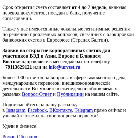
Срок открытия счета составляет
от 4 до 7 недель
, включая
перевод документов, поездки в банк, получение
согласований.
Также у нас имеются иные локальные легитимные решения
по решению проблемных вопросов, связанных с блокировкой
банковских счетов в Евросоюзе (Странах Балтии).
Заявки на открытие корпоративных счетов для
участников ВЭД в Азии, Европе и Ближнем
Востоке
направляйте в мессенджерах по телефону
+
79113629121
или на
info@urvest.ru
.
Более 1000 ответов на вопросы в сфере таможенного дела,
международных перевозок, внешнеэкономической
деятельности Вы узнаете в еженедельно обновляемых
разделах
Вопрос-Ответ
и
Публикации
на нашем сайте.
Подписывайтесь на нашу рассылку
в
Instagram
,
Facebook
,
ВКонтакте
,
Telegram
прямо сейчас и
узнавайте ответы на свои вопросы первыми!
Удачи в бизнесе!
Роман Образцов