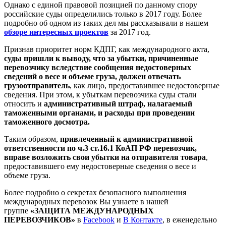
Однако с единой правовой позицией по данному спору
российские суды определились только в 2017 году. Более
подробно об одном из таких дел мы рассказывали в нашем
обзоре интересных проектов
за 2017 год.
Признав приоритет норм КДПГ, как международного акта,
суды пришли к выводу, что за убытки, причиненные
перевозчику вследствие сообщения недостоверных
сведений о весе и объеме груза, должен отвечать
грузоотправитель
, как лицо, предоставившее недостоверные
сведения. При этом, к убыткам перевозчика суды стали
относить и
административный штраф, налагаемый
таможенными органами, и расходы при проведении
таможенного досмотра.
Таким образом,
привлеченный к административной
ответственности по ч.3 ст.16.1 КоАП РФ перевозчик,
вправе возложить свои убытки на отправителя товара
,
предоставившего ему недостоверные сведения о весе и
объеме груза.
Более подробно о секретах безопасного выполнения
международных перевозок Вы узнаете в нашей
группе
«ЗАЩИТА МЕЖДУНАРОДНЫХ
ПЕРЕВОЗЧИКОВ»
в
Facebook
и
В Контакте
, в еженедельно