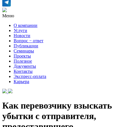
Меню
О компании
Услуги
Новости
Вопрос − ответ
Публикации
Семинары
Проекты
Полезное
Документы
Контакты
Экспресс-оплата
Карьера
Как перевозчику взыскать
убытки с отправителя,
предоставившего