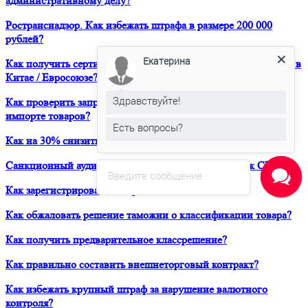
административному делу?
Ространснадзор. Как избежать штрафа в размере 200 000
рублей?
Екатерина
Как получить сертификат о форс-мажорных обстоятельствах в
Китае / Евросоюзе?
Здравствуйте!
Как проверить запреты и ограничения при транзите и
импорте товаров?
Есть вопросы?
Как на 30% снизить расходы своей компании на ВЭД?
Санкционный аудит. Как вывести продукт на рынок США?
Введите сообщение
Как зарегистрировать товарный знак в ТРОИС?
Как обжаловать решение таможни о классификации товара?
Как получить предварительное классрешение?
Как правильно составить внешнеторговый контракт?
Как избежать крупный штраф за нарушение валютного
контроля?