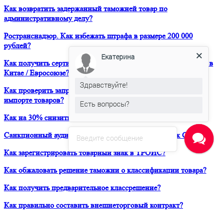
Как возвратить задержанный таможней товар по
административному делу?
Ространснадзор. Как избежать штрафа в размере 200 000
рублей?
Екатерина
Как получить сертификат о форс-мажорных обстоятельствах в
Китае / Евросоюзе?
Здравствуйте!
Как проверить запреты и ограничения при транзите и
импорте товаров?
Есть вопросы?
Как на 30% снизить расходы своей компании на ВЭД?
Санкционный аудит. Как вывести продукт на рынок США?
Введите сообщение
Как зарегистрировать товарный знак в ТРОИС?
Как обжаловать решение таможни о классификации товара?
Как получить предварительное классрешение?
Как правильно составить внешнеторговый контракт?