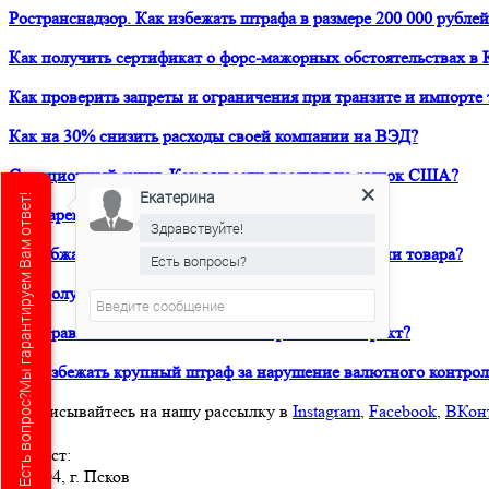
Ространснадзор. Как избежать штрафа в размере 200 000 рублей
Как получить сертификат о форс-мажорных обстоятельствах в 
Как проверить запреты и ограничения при транзите и импорте 
Как на 30% снизить расходы своей компании на ВЭД?
Санкционный аудит. Как вывести продукт на рынок США?
Екатерина
Есть вопрос?Мы гарантируем Вам ответ!
Как зарегистрировать товарный знак в ТРОИС?
Здравствуйте!
Как обжаловать решение таможни о классификации товара?
Есть вопросы?
Как получить предварительное классрешение?
Как правильно составить внешнеторговый контракт?
Как избежать крупный штраф за нарушение валютного контрол
Подписывайтесь на нашу рассылку в
Instagram
,
Facebook
,
ВКон
Юрвест
:
180004
, г.
Псков