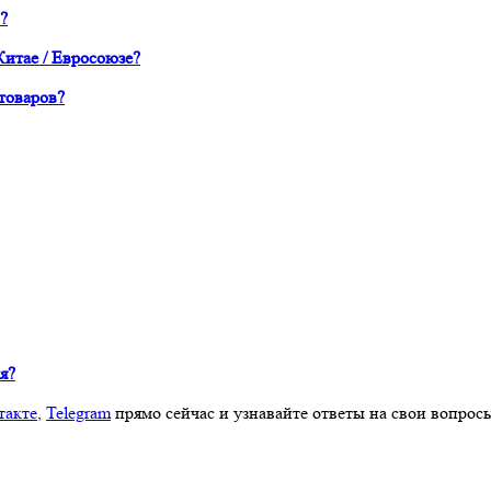
?
Китае / Евросоюзе?
товаров?
я?
такте
,
Telegram
прямо сейчас и узнавайте ответы на свои вопрос