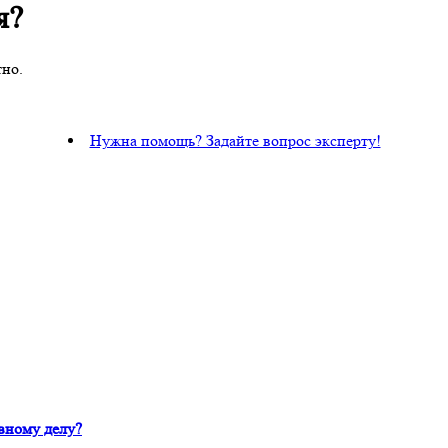
я?
тно.
Нужна помощь? Задайте вопрос эксперту!
вному делу?