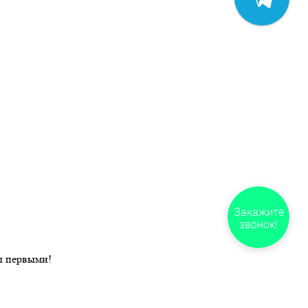
Закажите
звонок!
ы первыми!