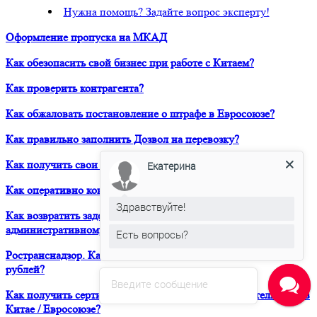
Нужна помощь? Задайте вопрос эксперту!
Оформление пропуска на МКАД
Как обезопасить свой бизнес при работе с Китаем?
Как проверить контрагента?
Как обжаловать постановление о штрафе в Евросоюзе?
Как правильно заполнить Дозвол на перевозку?
Как получить свои деньги за неоплаченный фрахт?
Екатерина
Как оперативно консультироваться в ЮРВЕСТ 24/7?
Здравствуйте!
Как возвратить задержанный таможней товар по
административному делу?
Есть вопросы?
Ространснадзор. Как избежать штрафа в размере 200 000
рублей?
Введите сообщение
Как получить сертификат о форс-мажорных обстоятельствах в
Китае / Евросоюзе?