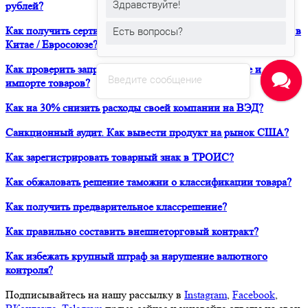
Здравствуйте!
рублей?
Как получить сертификат о форс-мажорных обстоятельствах в
Есть вопросы?
Китае / Евросоюзе?
Как проверить запреты и ограничения при транзите и
Введите сообщение
импорте товаров?
Как на 30% снизить расходы своей компании на ВЭД?
Санкционный аудит. Как вывести продукт на рынок США?
Как зарегистрировать товарный знак в ТРОИС?
Как обжаловать решение таможни о классификации товара?
Как получить предварительное классрешение?
Как правильно составить внешнеторговый контракт?
Как избежать крупный штраф за нарушение валютного
контроля?
Подписывайтесь на нашу рассылку в
Instagram
,
Facebook
,