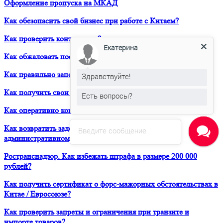
Оформление пропуска на МКАД
Как обезопасить свой бизнес при работе с Китаем?
Как проверить контрагента?
Екатерина
Как обжаловать постановление о штрафе в Евросоюзе?
Как правильно заполнить Дозвол на перевозку?
Здравствуйте!
Как получить свои деньги за неоплаченный фрахт?
Есть вопросы?
Как оперативно консультироваться в ЮРВЕСТ 24/7?
Как возвратить задержанный таможней товар по
Введите сообщение
административному делу?
Ространснадзор. Как избежать штрафа в размере 200 000
рублей?
Как получить сертификат о форс-мажорных обстоятельствах в
Китае / Евросоюзе?
Как проверить запреты и ограничения при транзите и
импорте товаров?