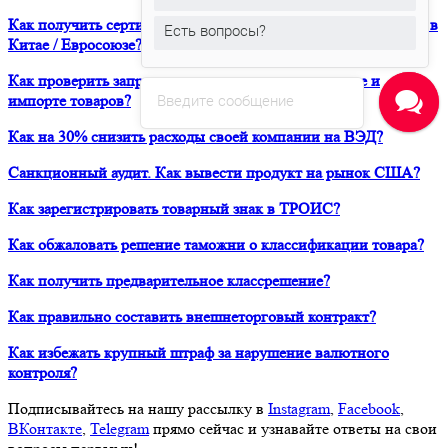
Как получить сертификат о форс-мажорных обстоятельствах в
Есть вопросы?
Китае / Евросоюзе?
Как проверить запреты и ограничения при транзите и
Введите сообщение
импорте товаров?
Как на 30% снизить расходы своей компании на ВЭД?
Санкционный аудит. Как вывести продукт на рынок США?
Как зарегистрировать товарный знак в ТРОИС?
Как обжаловать решение таможни о классификации товара?
Как получить предварительное классрешение?
Как правильно составить внешнеторговый контракт?
Как избежать крупный штраф за нарушение валютного
контроля?
Подписывайтесь на нашу рассылку в
Instagram
,
Facebook
,
ВКонтакте
,
Telegram
прямо сейчас и узнавайте ответы на свои