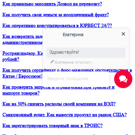
Как правильно заполнить Дозвол на перевозку?
Как получить свои деньги за неоплаченный фрахт?
Как оперативно консультироваться в ЮРВЕСТ 24/7?
Екатерина
Как возвратить задержанный таможней товар по
административному делу?
Здравствуйте!
Ространснадзор. Как избежать штрафа в размере 200 000
рублей?
Екатерина
печатает...
Как получить сертификат о форс-мажорных обстоятельствах в
Китае / Евросоюзе?
Введите сообщение
Как проверить запреты и ограничения при транзите и
импорте товаров?
Как на 30% снизить расходы своей компании на ВЭД?
Санкционный аудит. Как вывести продукт на рынок США?
Как зарегистрировать товарный знак в ТРОИС?