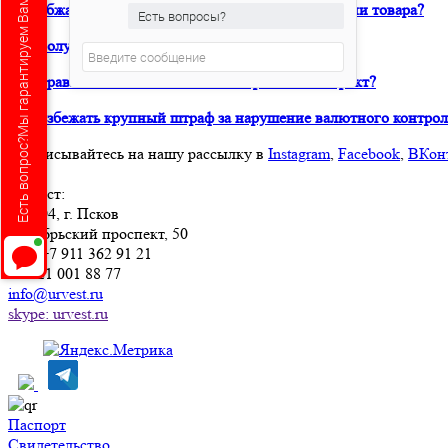
Есть вопрос?Мы гарантируем Вам ответ!
Как обжаловать решение таможни о классификации товара?
Есть вопросы?
Как получить предварительное классрешение?
Как правильно составить внешнеторговый контракт?
Как избежать крупный штраф за нарушение валютного контрол
Подписывайтесь на нашу рассылку в
Instagram
,
Facebook
,
ВКон
Юрвест
:
180004
, г.
Псков
Октябрьский проспект, 50
Тел:
+7 911 362 91 21
+7 921 001 88 77
info@urvest.ru
skype: urvest.ru
Паспорт
Свидетельство