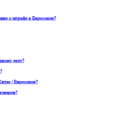
ние о штрафе в Евросоюзе?
вному делу?
?
Китае / Евросоюзе?
товаров?