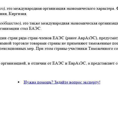
юз),
это международная организация экономического характера. 
ения, Киргизия.
соо́бщество),
это также международная экономическая организаци
рганизации стал ЕАЭС.
ации стран ряда стран-членов ЕАЭС (ранее АврАзЭС), предусм
взаимной торговле товарами страны не применяют таможенные по
пенсационных мер. При этом страны-участники Таможенного с
рганизацией, в отличии от ЕАЭС и ЕврАзЭС, а представляет со
Нужна помощь? Задайте вопрос эксперту!