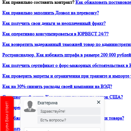
Как правильно составить контракт?
Как обжаловать постановле
Как правильно заполнить Дозвол на перевозку?
Как получить свои деньги за неоплаченный фрахт?
Как оперативно консультироваться в ЮРВЕСТ 24/7?
Как возвратить задержанный таможней товар по администрати
Ространснадзор. Как избежать штрафа в размере 200 000 рублей
Как получить сертификат о форс-мажорных обстоятельствах в 
Как проверить запреты и ограничения при транзите и импорте 
Как на 30% снизить расходы своей компании на ВЭД?
Санкционный аудит. Как вывести продукт на рынок США?
Екатерина
Как зарегистрировать товарный знак в ТРОИС?
Здравствуйте!
Как обжаловать решение таможни о классификации товара?
Есть вопросы?
Как получить предварительное классрешение?