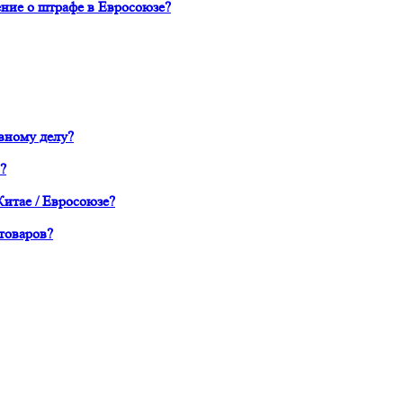
ние о штрафе в Евросоюзе?
вному делу?
?
Китае / Евросоюзе?
товаров?